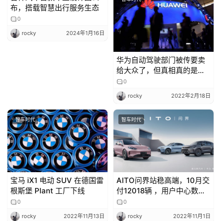
l
布，搭载智慧出行服务生态
k
0
rocky
2024年1月16日
华为自动驾驶部门被传要卖
给大众了，但真相真的是这
样吗？
0
rocky
2022年2月18日
智车时代
智车时代
宝马 iX1 电动 SUV 在德国雷
AITO问界站稳高端，10月交
根斯堡 Plant 工厂下线
付12018辆 ，用户中心数量
正在暴涨
0
0
rocky
2022年11月13日
rocky
2022年11月1日