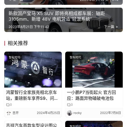
行
登录
注册
家
新款国产宝马 X5 SUV 即将亮相成都车展：轴距
3105mm、新增 48V 电机营造“轻混系统”
2023年8月21日 下午11:42
下一篇
车
讯
相关推荐
快
报
智车时代
智车时代
专
栏
鸿蒙智行全家族亮相北京车
一小鹏P7当街起火 官方回
站，重磅新车享界S9、问界
应：路面异物磕破电池包
吉
新M5首次登场
0
0
开
吉开
2024年4月25日
rocky
2022年7月8日
T
a
吉祥汽车首款车型设计图公
智车时代
智车时代