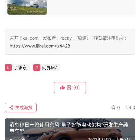
智
车
时
代
吉开 ijikai.com。发布者：rocky，(稿源： )转载请注明出处：
https://www.ijikai.com/t/4428
新
能
余承东
问界M7
源
赞
(0)
评
测
生成海报
0
0
师
消息称日产将使用东风“量子智能电动架构”研发生产纯
电车型
旅
上一篇
2023年8月17日 上午9:12