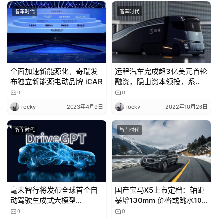
智车时代
智车时代
吉
开
T
a
l
全面加速新能源化，奇瑞发
远程汽车完成超3亿美元首轮
布独立新能源电动品牌 iCAR
融资，隐山资本领投，系吉
k
利旗下独角兽企业
0
0
rocky
2023年4月9日
rocky
2022年10月26日
智车时代
智车时代
毫末智行将发布全球首个自
国产宝马X5上市定档：轴距
动驾驶生成式大模型
暴增130mm 价格或跳水10
DriveGPT
万起
0
0