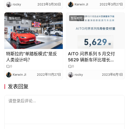
rocky
2023年3月30日
Kerwin JI
2022年3月27日
智车时代
智车时代
特斯拉的“单踏板模式”是反
AITO 问界系列 5 月交付
人类设计吗？
5629 辆新车环比增长
22.7%，M5 智驾版 6 月交
0
0
付
Kerwin JI
2022年11月27日
rocky
2023年6月1日
发表回复
请登录后评论...