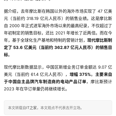
据介绍，去年摩比斯在韩国以外的海外市场实现了 47 亿美
首
元（当前约 318.19 亿元人民币）的销售业绩。这是摩比斯
页
自 2000 年正式进军海外市场以来的最高纪录，不仅超过了
年初制定的销售目标，还比 2021 年增长了近两倍。而在今
年，基于全球化生产基地和特制的营销计划，
现代摩比斯制
智
车
定了 53.6 亿美元（当前约 362.87 亿元人民币）的销售目
时
标
。
代
现代摩比斯数据显示，中国区新增业务订单金额达 9.07 亿
美元（当前约 61.4 亿元人民币），
增幅 375%
。
主要来自
新
于中国自主品牌汽车制造商的电动产品订单
，摩比斯预计 
能
2023 年在华订单量仍将继续增长。
源
本文转载自
IT之家
，本文观点不代表吉开立场。
评