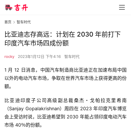
首页
智车时代
比亚迪志存高远：计划在 2030 年前打下
印度汽车市场四成份额
rocky
2023年1月12日 下午4:16
智车时代
1 月 12 日消息，中国汽车制造商比亚迪正在加速布局中国
以外的电动汽车市场，争取在世界汽车市场上获得更高的份
额。
比亚迪印度子公司高级副总裁桑杰・戈帕拉克里希南
（Sanjay Gopalakrishnan）周四在 2023 年印度汽车博览
会上受访时说，比亚迪希望到 2030 年能占领印度电动汽车
市场 40％的份额。