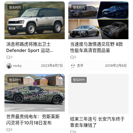
a
l
智车时代
智车时代
k
消息称路虎将推出卫士
当速度与激情遇见狂野 8款
Defender Sport 运动
性能车高清官图品鉴
SUV：采用 EMA 电动平台
0
0
打造、定位紧凑纯电
rocky
2023年8月7日
吉开
2019年2月8日
智车时代
智车时代
世界最贵纯电车：劳斯莱斯
结束三年连亏 长安汽车终于
闪灵将于10月18日发布
靠卖车赚钱了
0
0