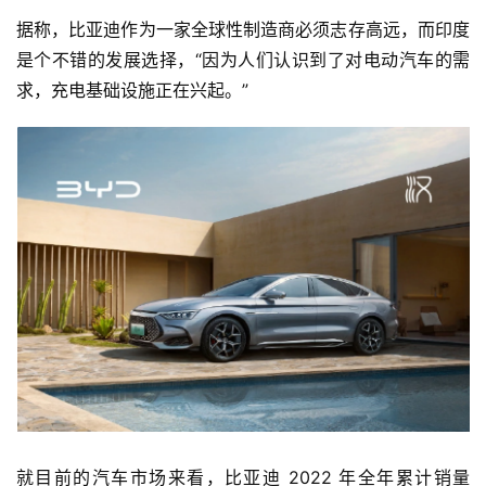
据称，比亚迪作为一家全球性制造商必须志存高远，而印度
是个不错的发展选择，“因为人们认识到了对电动汽车的需
求，充电基础设施正在兴起。”
首
页
就目前的汽车市场来看，比亚迪 2022 年全年累计销量 