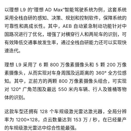
以理想 L9 的“理想 AD Max”智能驾驶系统为例，这套系统
采用全栈自研的感知、决策、规划和控制软件，保障系统的
可靠性和高成长性。其中，AEB 自动紧急制动功能针对中
国路况进行了优化，增强了对横穿行人和两轮车的识别，可
首
有效降低交通事故发生率，通过全栈自研能力还可以实现快
页
速迭代。
理想 L9 采用了 6 颗 800 万像素摄像头和 5 颗 200 万像
智
素摄像头，从而实现对车身周围及远距离的 360° 全方位感
车
时
知。其中，正前方的两颗 800 万像素摄像头组合，可实现
代
对 120° 广角范围及最远 550 米内车辆、行人及锥桶等物
体的识别。
新
这款车型还拥有 128 个车规级激光雷达激光器，全局分辨
能
率为 1200×128，点云数量达到 153 万 / 秒，在已经量产
源
的车规级激光雷达中综合性能最强。