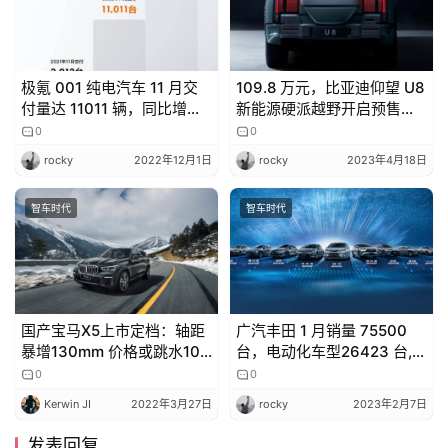
极氪 001 纯电汽车 11 月交
109.8 万元，比亚迪仰望 U8
付量达 11011 辆，同比增长
新能源硬派越野开启预售：
447.3%
综合续航 1000km、首搭六
0
0
大核心技术
rocky
2022年12月1日
rocky
2023年4月18日
智车时代
智车时代
国产宝马X5上市定档：轴距
广汽丰田 1 月销量 75500
暴增130mm 价格或跳水10
台，电动化车型26423 台,赛
万起
那 8000 台，智能化车型销
0
0
量超 65000 台
Kerwin JI
2022年3月27日
rocky
2023年2月7日
发表回复