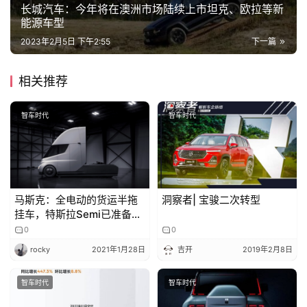
长城汽车：今年将在澳洲市场陆续上市坦克、欧拉等新
能源车型
2023年2月5日 下午2:55
下一篇
相关推荐
智车时代
智车时代
马斯克：全电动的货运半拖
洞察者| 宝骏二次转型
挂车，特斯拉Semi已准备好
量产
0
0
rocky
2021年1月28日
吉开
2019年2月8日
智车时代
智车时代