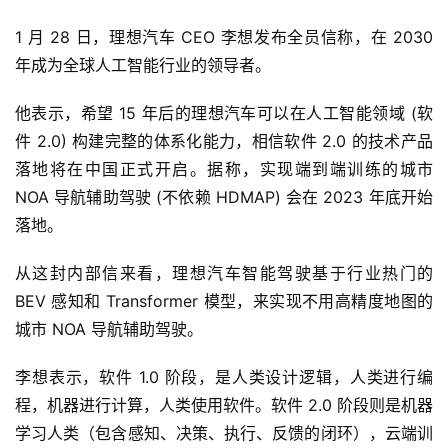
1 月 28 日，理想汽车 CEO 李想发布全员信称，在 2030 
评
年成为全球人工智能行业的领导者。
测
师
他表示，希望 15 年后的理想汽车可以在人工智能领域 (软
件 2.0) 构建完整的体系化能力，相信软件 2.0 的技术产品
落地将在中国正式开启。据称，实现端到端训练的城市 
旅
NOA 导航辅助驾驶 (不依赖 HDMAP) 会在 2023 年底开始
行
登录
注册
落地。
家
从这封内部信来看，理想汽车智能驾驶基于行业热门的 
BEV 感知和 Transformer 模型，来实现不用高精度地图的
车
城市 NOA 导航辅助驾驶。
讯
快
李想表示，软件 1.0 阶段，是人类设计逻辑，人类进行编
报
程，机器进行计算，人类使用软件。软件 2.0 阶段则是机器
学习人类（包含感知、决策、执行、反馈的闭环），云端训