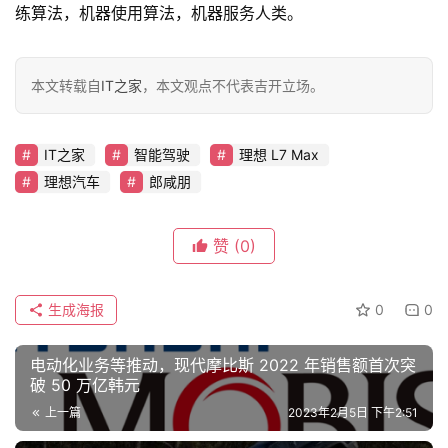
练算法，机器使用算法，机器服务人类。
专
栏
本文转载自
IT之家
，本文观点不代表吉开立场。
吉
开
IT之家
智能驾驶
理想 L7 Max
T
理想汽车
郎咸朋
a
l
k
赞
(0)
生成海报
0
0
电动化业务等推动，现代摩比斯 2022 年销售额首次突
破 50 万亿韩元
上一篇
2023年2月5日 下午2:51