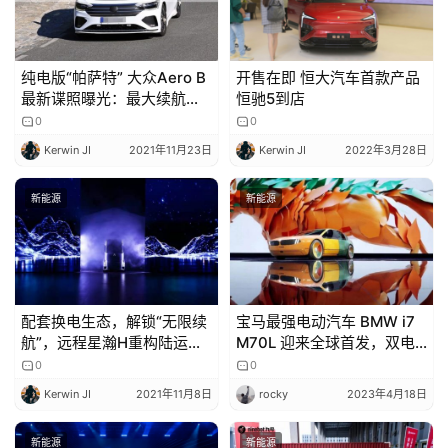
吉
开
T
纯电版“帕萨特” 大众Aero B
开售在即 恒大汽车首款产品
a
最新谍照曝光：最大续航超
恒驰5到店
l
700公里
0
0
k
Kerwin JI
2021年11月23日
Kerwin JI
2022年3月28日
新能源
新能源
配套换电生态，解锁“无限续
宝马最强电动汽车 BMW i7
航”，远程星瀚H重构陆运生
M70L 迎来全球首发，双电
产力
机版本 1100 牛・米、660
0
0
马力
Kerwin JI
2021年11月8日
rocky
2023年4月18日
新能源
新能源