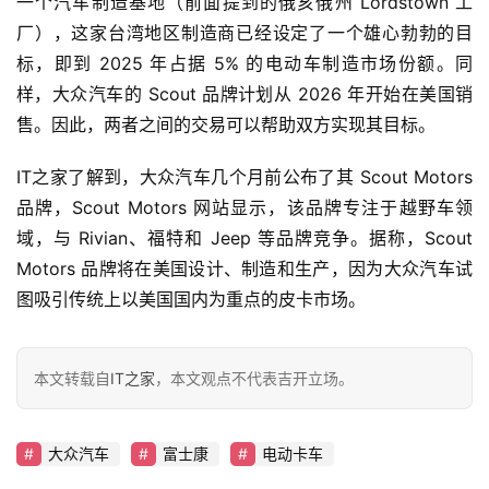
一个汽车制造基地（前面提到的俄亥俄州 Lordstown 工
首
厂），这家台湾地区制造商已经设定了一个雄心勃勃的目
页
标，即到 2025 年占据 5% 的电动车制造市场份额。同
样，大众汽车的 Scout 品牌计划从 2026 年开始在美国销
售。因此，
两者之间的交易可以帮助双方实现其目标
。
智
车
IT之家了解到，大众汽车几个月前公布了其 Scout Motors 
时
品牌，Scout Motors 网站显示，该品牌专注于越野车领
代
域，与 Rivian、福特和 Jeep 等品牌竞争。据称，Scout 
Motors 品牌将在美国设计、制造和生产，因为大众汽车试
图吸引传统上以美国国内为重点的皮卡市场。
新
能
源
本文转载自
IT之家
，本文观点不代表吉开立场。
评
大众汽车
富士康
电动卡车
测