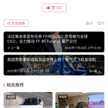
师
赞
(0)
旅
生成海报
0
0
行
登录
注册
家
法拉第未来宣布任命 FF中国CEO 陈雪峰为全球
CEO，全力推动 FF 91 Futurist 量产交付
上一篇
2022年11月29日 上午10:36
车
讯
英国劳斯莱斯成功测试世界上首个氢气式飞机发动机
快
报
2022年11月30日 上午11:25
下一篇
相关推荐
专
栏
新能源
新能源