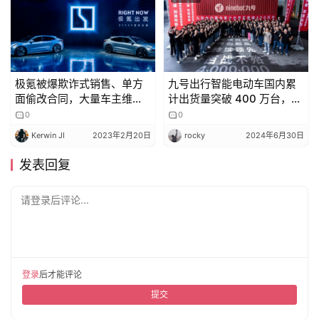
极氪被爆欺诈式销售、单方
九号出行智能电动车国内累
面偷改合同，大量车主维权
计出货量突破 400 万台，门
退车
店覆盖全国超 1000 个市县
0
0
Kerwin JI
2023年2月20日
rocky
2024年6月30日
发表回复
请登录后评论...
登录
后才能评论
提交