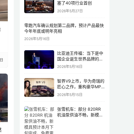
塞了40项行业首创
2026年5月27日
零跑汽车确认规划第二品牌，预计产品最快
量
今年年底或明年亮相
2026年5月16日
比亚迪王传福：当下是中
国企业诞生世界品牌的最
9日
佳历史机遇，尤其是制造
2026年5月16日
业领域
智界V9上市，华为奇瑞的
匠心之作，重构豪华MPV
市场格局
2026年5月15日
张雪机车：部分 820RR
机油泵供油不畅，新模具
预计本月下旬完成、免费
更换
燃