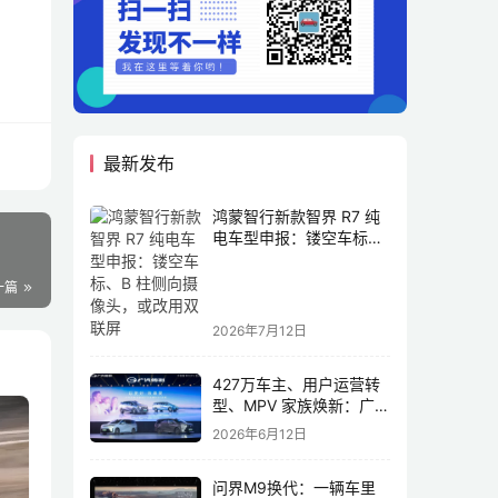
最新发布
鸿蒙智行新款智界 R7 纯
电车型申报：镂空车标、
B 柱侧向摄像头，或改用
双联屏
一篇
2026年7月12日
427万车主、用户运营转
型、MPV 家族焕新：广汽
传祺书写新传奇
2026年6月12日
问界M9换代：一辆车里