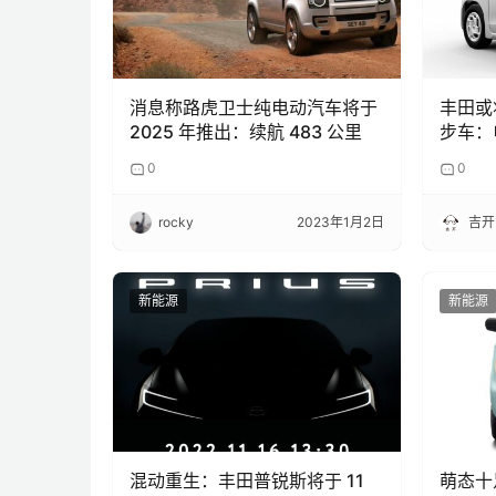
消息称路虎卫士纯电动汽车将于
丰田或
2025 年推出：续航 483 公里
步车：
0
0
rocky
2023年1月2日
吉开
新能源
新能源
混动重生：丰田普锐斯将于 11
萌态十足