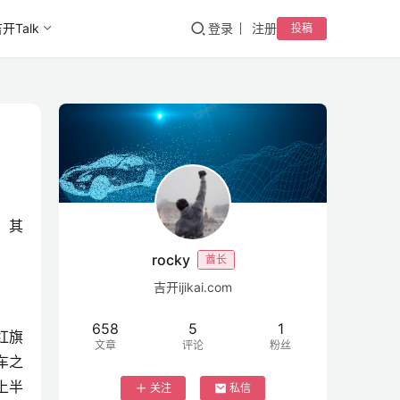
开Talk
登录
注册
投稿
%，其
rocky
酋长
吉开ijikai.com
658
5
1
红旗
文章
评论
粉丝
车之
上半
关注
私信