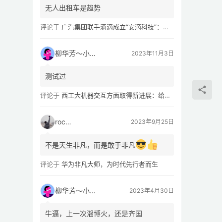
无人出租车是趋势
评论于
广汽集团联手滴滴成立“安滴科技”：加速 L4 级 Robotaxi 量产
柳华芳～小芳侠
2023年11月3日
测试过
评论于
西工大机器交互方面取得新进展：给无人机“装上大脑、建立群聊”
rocky
2023年9月25日
不是天生非凡，而是敢于非凡
评论于
华为非凡大师，为时代先行者而生
柳华芳～小芳侠
2023年4月30日
牛逼，上一次淄博火，还是齐国