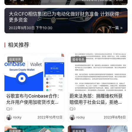
大众CFO相信集团已为电动化做好财务准备 计划获得
更多资金
2022年9月30日 下午10:30
下一篇
相关推荐
极客世界
极客世界
谷歌宣布与Coinbase合作：
蔚来法务部：捐赠维权所获
允许用户使用加密货币支付
赔偿用于社会公益，拒绝向
云服务
“小牛说车”持有人出售车辆
0
0
rocky
2022年10月12日
rocky
2023年8月6日
极客世界
极客世界