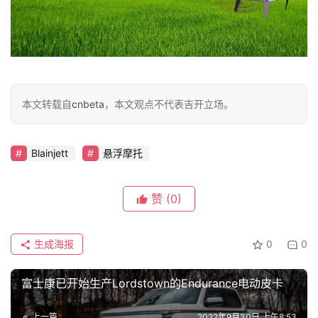
本文转载自
cnbeta
，本文观点不代表吉开立场。
Blainjett
悬浮摩托
赞
(0)
生成海报
0
0
富士康已开始生产Lordstown的Endurance电动皮卡
上一篇
2022年9月30日 上午8:53