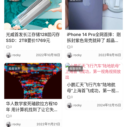
光威首发长江存储128层闪存
iPhone 14 Pro全网首摔：刚
SSD：2TB要价1769元
拆封紫色背壳就碎了 超晶瓷
屏幕完好
0
0
rocky
2022年10月18日
rocky
2022年9月16日
极客世界
极客世界
小鹏汇天飞行汽车“陆地航
母”上海首飞成功，第一视角
视频放出
0
华人数学家死磕欧拉方程10
rocky
2024年12月15日
年 用计算机找到了让它失效
的“奇点”
0
rocky
2022年11月21日