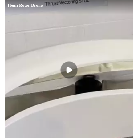
专
栏
吉
开
T
a
l
k