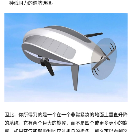
一种低阻力的巡航选择。
首
页
智
车
时
代
因此，你所得到的是一个在一个非常紧凑的地面上垂直升降
的系统，它有两个巨大的旋翼，而不是四个或更多更小的旋
新
翼。如果空气能够顺利地穿过机身的板条，那么可以看到这