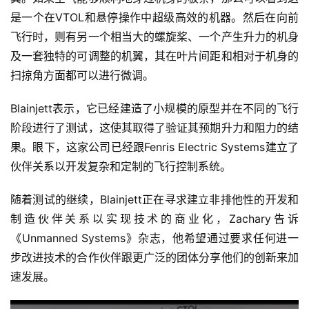
能
是一个在VTOL和悬停操作中超级高效的机器。然后在向前
源
飞行时，则有另一个相当大的螺旋桨、一个产生升力的机身
及一套独特的可调整的机翼，其在叶片间距和相对于机身的
扫掠角方面都可以进行微调。
评
测
Blainjett表示，它已经建造了小规模的原型并在不同的飞行
师
阶段进行了测试，这使其取得了验证其预期升力和阻力的结
果。眼下，这家公司已经跟Fenris Electric Systems建立了
伙伴关系以开发复杂和定制的飞行控制系统。
旅
行
登录
注册
随着测试的继续，Blainjett正在寻求建立非排他性的开发和
家
制造伙伴关系以实现技术的商业化，Zachary告诉
《Unmanned Systems》杂志，他希望通过要求任何进一
车
步改进技术的合作伙伴跟更广泛的团体分享他们的创新来加
讯
速发展。
快
报