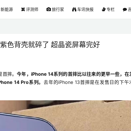
新能源
评测师
旅行家
车讯快报
专栏
吉
刚拆封紫色背壳就碎了 超晶瓷屏幕完好
就是首摔。
今年，iPhone 14系列的首摔比以往来的更早一些，在
e 14 Pro系列。
去年的iPhone 13首摔是在发售日的下午