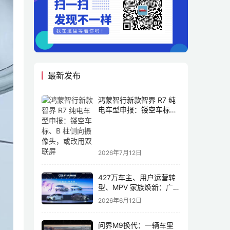
最新发布
鸿蒙智行新款智界 R7 纯
电车型申报：镂空车标、
B 柱侧向摄像头，或改用
双联屏
2026年7月12日
427万车主、用户运营转
型、MPV 家族焕新：广汽
传祺书写新传奇
2026年6月12日
问界M9换代：一辆车里