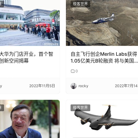
界
极客世界
大华为门店开业，首个智
自主飞行创企Merlin Labs获得
创新空间揭幕
1.05亿美元B轮融资 将与美国
军合作
0
ky
2022年11月5日
rocky
2022年7月1
界
极客世界