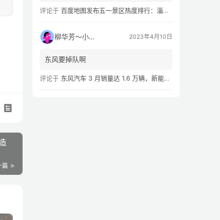
评论于
百度地图发布五一景区热度排行：淄博八大局早市，遥遥领先
柳华芳～小芳侠
2023年4月10日
东风要掉队啊
评论于
东风汽车 3 月销量达 1.6 万辆，新能源汽车 Q1 累计销量同比下滑 54.02%
造
一篇