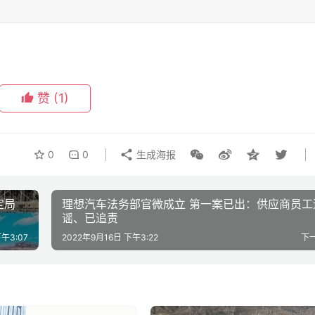
赞
(1)
0
0
生成海报
定局
理想汽车法务部官微成立 第一案已出：供应商员工
谣、已追责
午3:07
2022年9月16日 下午3:22
下