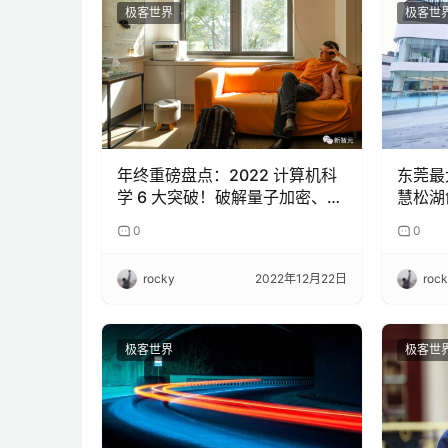
极客世界
极客世
年终重磅盘点：2022 计算机科
东莞最
学 6 大突破！破解量子加密、最
慧松湖
快矩阵乘法等榜上有名
0
0
rocky
2022年12月22日
roc
极客世界
极客世