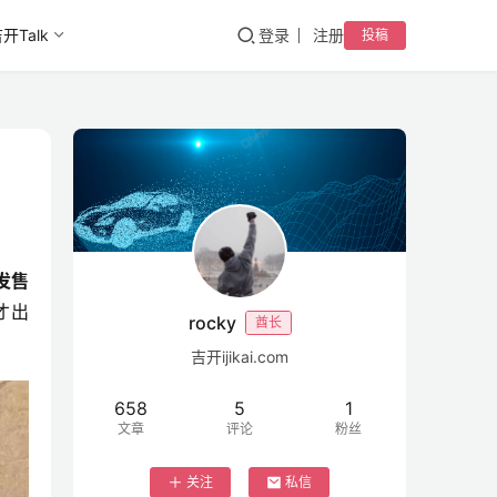
开Talk
登录
注册
投稿
发售
才出
rocky
酋长
吉开ijikai.com
658
5
1
文章
评论
粉丝
关注
私信