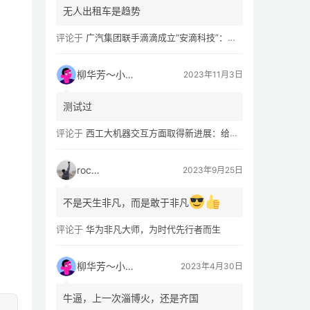
无人出租车是趋势
评论于
广汽集团联手滴滴成立“安滴科技”：加速 L4 级 Robotaxi 量产
柳华芳～小芳侠
2023年11月3日
测试过
评论于
西工大机器交互方面取得新进展：给无人机“装上大脑、建立群聊”
rocky
2023年9月25日
不是天生非凡，而是敢于非凡
评论于
华为非凡大师，为时代先行者而生
柳华芳～小芳侠
2023年4月30日
牛逼，上一次淄博火，还是齐国