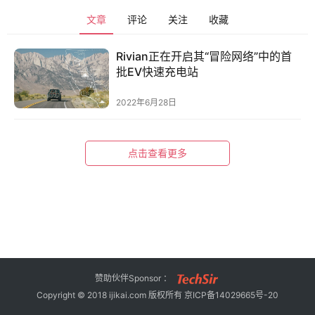
旅
文章
评论
关注
收藏
行
登录
注册
家
Rivian正在开启其“冒险网络”中的首
批EV快速充电站
车
2022年6月28日
讯
快
报
点击查看更多
专
栏
吉
赞助伙伴Sponsor ：
开
Copyright © 2018 ijikai.com 版权所有
京ICP备14029665号-20
T