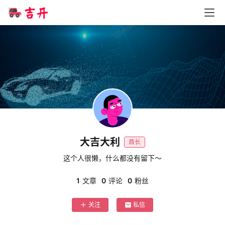
智
车
时
代
新
能
源
大吉大利
酋长
这个人很懒，什么都没有留下～
评
测
1
文章
0
评论
0
粉丝
师
关注
私信