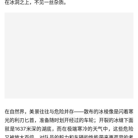
在冰洞之上，不见一丝杂质。
在自然界，美景往往与危险并存——散布的冰棱像是闪着寒
光的利刃匕首，准备随时划开经过的车轮；开裂的冰缝下面
就是1637米深的湖底，而在极端寒冷的天气中，这些危险
又被放大百倍，对队员的毅力和车辆的性能带来更严苛的考