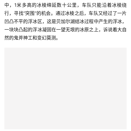
页
中，1米多高的冰棱绵延数十公里，车队只能沿着冰棱绕
行，寻找“突围”的机会。通过冰棱之后，车队又经过了一片
凹凸不平的浮冰区，这是贝加尔湖结冰过程中产生的浮冰，
智
一块块凸起的浮冰凝固在一望无垠的冰原之上，诉说着大自
车
时
然的鬼斧神工和变幻莫测。
代
新
能
源
评
测
师