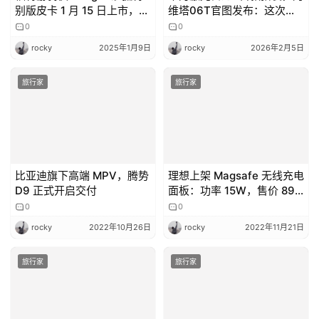
别版皮卡 1 月 15 日上市，已
维塔06T官图发布：这次要
开启预订
动极氪001的奶酪？
0
0
rocky
2025年1月9日
rocky
2026年2月5日
旅行家
旅行家
比亚迪旗下高端 MPV，腾势
理想上架 Magsafe 无线充电
D9 正式开启交付
面板：功率 15W，售价 899
元
0
0
rocky
2022年10月26日
rocky
2022年11月21日
旅行家
旅行家