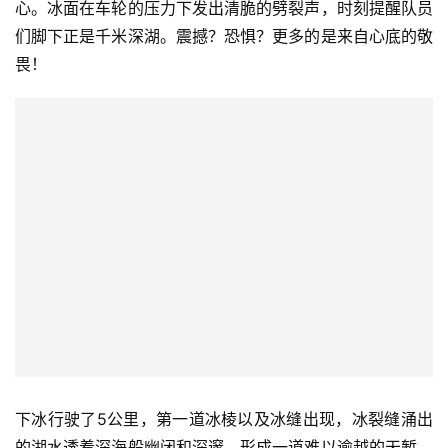
心。冰面在车轮的压力下发出清脆的劈裂声，时刻提醒队员
们脚下正是千米深湖。震撼？恐惧？更多的是来自心底的敬
畏！
下冰行驶了5公里，第一道冰棱以及冰缝出现，冰裂缝涌出
的湖水透着深海般幽闭和深邃，形成一道难以逾越的天堑。