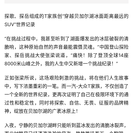
探歌、探岳组成的T家族创“穿越贝加尔湖冰面距离最远的
SUV”世界记录
“在挑战过程中，我甚至听到了湖面爆发出的冰层破裂的清
脆响，这种原始自然的声音最能震慑灵魂。”中国登山探险
家、探岳挑战大使张梁说道，“痛快！除了登顶全球14座
8000米山峰之外，我的人生中又新增一个挑战纪录！”
正如张梁所说，这场艰险刺激的挑战，将在他们人生故事
中，写下浓墨重彩的一笔。而一汽-大众T家族，不仅创造了
一个全新的世界纪录，更再次证明了自己在极限环境下的通
过性和稳定性，同时将探索、自信、无畏、征服的品牌精
神，绽放在贝加尔湖的广袤冰原上！
入夜，宁静的贝加尔湖畔只能听到蓝冰发出的清脆冰裂声，