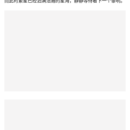
而此时繁星已经洒满浩瀚的星海，静静等待着下一个黎明。