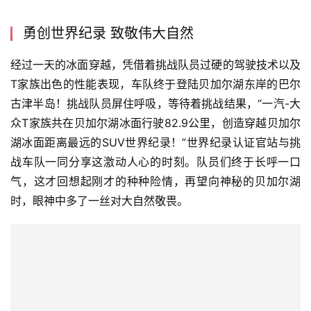
旅
勇创世界纪录 致敬伟大自然
行
登录
注册
家
经过一天的冰面穿越，凭借着挑战队员过硬的驾驶技术以及
T家族出色的性能表现，车队终于登陆贝加尔湖东岸的巴尔
古津半岛！挑战队员屏住呼吸，等待着挑战结果，“一汽-大
车
众T家族共在贝加尔湖冰面行驶82.9公里，创造穿越贝加尔
讯
湖冰面距离最远的SUV世界纪录！”世界纪录认证官站与挑
快
战车队一同分享这激动人心的时刻。队员们终于长呼一口
报
气，这才回想起刚才的种种险情，再望向神秘的贝加尔湖
时，眼神中多了一丝对大自然敬畏。
专
栏
吉
开