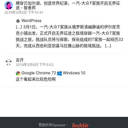
横穿贝加尔湖，创造世界纪录，一汽-大众T家族开启无界征
途 - 智者邦
2019年3月5日 下午10:41
WordPress
[…] 3月1日，一汽-大众T家族从俄罗斯清幽静谧的伊尔库茨
克小镇出发，正式开启无界征途之极境穿越一汽-大众T家族
挑战之旅，挑战队员将与探歌、探岳组成的T家族一起经历32
天，完成从西伯利亚到喜马拉雅山脉的极境挑战。 […]
吉开
2019年3月6日 下午3:02
Google Chrome 72
Windows 10
这个看起来比较危险啊
赞助伙伴Sponsor ：