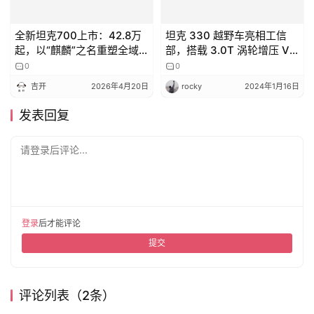
全新坦克700上市：42.8万
坦克 330 越野车亮相工信
起，以“麒麟”之名重塑全域
部，搭载 3.0T 涡轮增压 V6
豪华
发动机
0
0
吉开
2026年4月20日
rocky
2024年1月16日
发表回复
请登录后评论...
登录
后才能评论
提交
评论列表（2条）