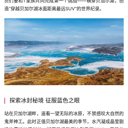
员们要和T家族共同完成第一个挑战——横穿贝加尔湖，创
造“穿越贝加尔湖冰面距离最远SUV”的世界纪录。
探索冰封秘境 征服蓝色之眼
站在贝加尔湖畔，遥看一望无际的冰原，不禁感叹大自然的
鬼斧神工。此时正值贝加尔湖最美的季节，水汽凝成晶莹剔