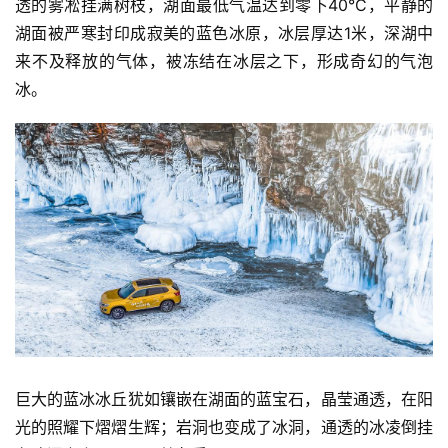
透的雾凇挂满树枝，湖面最低气温达到零下40°C，平静的
湖面被严寒封印成寂美的蓝色冰原，冰层厚达1米，深湖中
来不及释放的气体，被冻结在冰层之下，形成奇幻的气泡
冰。
巨大的蓝冰冰丘犹如镶嵌在湖面的蓝宝石，晶莹通透，在阳
光的照耀下熠熠生辉；岩洞也变成了冰洞，通透的冰凌倒挂