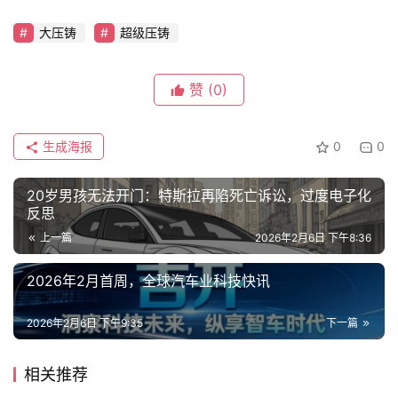
大压铸
超级压铸
吉
开
T
赞
(0)
a
l
生成海报
0
0
k
20岁男孩无法开门：特斯拉再陷死亡诉讼，过度电子化
反思
上一篇
2026年2月6日 下午8:36
2026年2月首周，全球汽车业科技快讯
2026年2月6日 下午9:35
下一篇
相关推荐