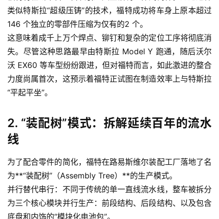
类似特斯拉“超级压铸”的技术，福特成功将车身上原本超过
146 个独立的零部件压缩为仅有的2 个。
这意味着成千上万个焊点、铆钉和复杂的定位工序将彻底消
失。尽管这种思路最早由特斯拉 Model Y 跑通，随后沃尔
沃 EX60 等车型纷纷跟进，但对福特而言，如此激进的整合
力度尚属首次，这预示着福特正试图在制造效率上与特斯拉
“平起平坐”。
2. “装配树”模式：拆解延续百年的流水
线
为了配合零件的简化，福特在路易斯维尔装配工厂落地了名
为**“装配树”（Assembly Tree）**的生产模式。
并行替代串行：不同于传统的单一直线流水线，整车被拆分
为三个核心模块并行生产：前段结构、后段结构、以及包含
底盘和内饰的“模块化电池包”。