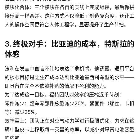
模块化合体：三个模块在各自的支线上完成组装，最后像拼
接乐高一样合并。这种方式不仅降低了制造复杂度，还让工
首
人的操作空间更符合人体工程学，显著提升了生产节拍。
页
3. 终极对手：比亚迪的成本，特斯拉的
智
体感
车
时
法利在发言中直言不讳地表达了危机感。他透露，通用平台
代
的核心目标是让生产成本达到比亚迪墨西哥车型的水平——
即具备在完全不依赖补贴的情况下盈利的能力。
为了达成这一目标，福特团队对效率的压榨近乎苛刻：
新
零件减少：整车零部件总量减少20%，紧固件（螺丝、卡扣
能
等）减少25%。
源
效率至上：团队正在对空气动力学进行极限优化，力求在这
辆中型皮卡上榨取每一英里的效率，以减小对昂贵电池容量
评
的依赖。