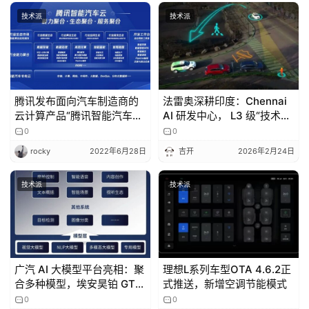
技术派
技术派
腾讯发布面向汽车制造商的
法雷奥深耕印度：Chennai
云计算产品“腾讯智能汽车
AI 研发中心， L3 级“技术平
云”
权”新引擎
0
0
rocky
2022年6月28日
吉开
2026年2月24日
技术派
技术派
广汽 AI 大模型平台亮相：聚
理想L系列车型OTA 4.6.2正
合多种模型，埃安昊铂 GT
式推送，新增空调节能模式
轿跑首发
0
0