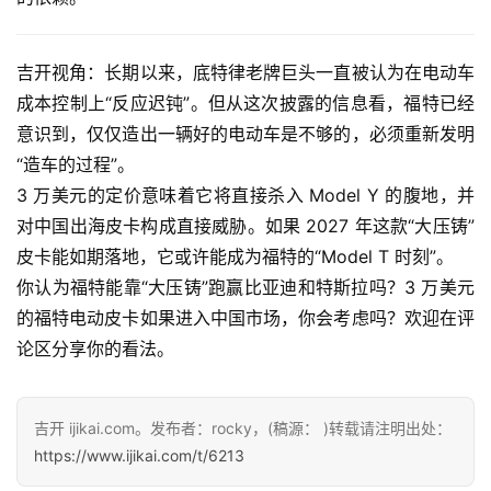
测
师
吉开视角：长期以来，底特律老牌巨头一直被认为在电动车
成本控制上“反应迟钝”。但从这次披露的信息看，福特已经
旅
意识到，仅仅造出一辆好的电动车是不够的，必须重新发明
行
登录
注册
“造车的过程”。
家
3 万美元的定价意味着它将直接杀入 Model Y 的腹地，并
对中国出海皮卡构成直接威胁。如果 2027 年这款“大压铸”
皮卡能如期落地，它或许能成为福特的“Model T 时刻”。
车
你认为福特能靠“大压铸”跑赢比亚迪和特斯拉吗？3 万美元
讯
的福特电动皮卡如果进入中国市场，你会考虑吗？欢迎在评
快
论区分享你的看法。
报
吉开 ijikai.com。发布者：rocky，(稿源： )转载请注明出处：
专
https://www.ijikai.com/t/6213
栏