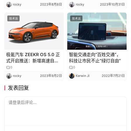
rocky
2023年8月8日
rocky
2023年10月31日
技术派
技术派
极氪汽车 ZEEKR OS 5.0 正
智能交通走向“百姓交通”，
式开启推送：新增高速自主
科技让市民不止“绿灯自由”
领航辅助、哨兵模式等
0
0
rocky
2023年9月2日
Kerwin JI
2022年7月21日
发表回复
请登录后评论...