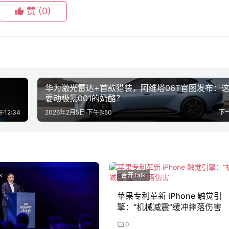
赞
(0)
思
华为激光雷达+首款猎装，阿维塔06T官图发布：
要动极氪001的奶酪？
午12:34
2026年2月5日 下午6:50
下
k
吉开Talk
苹果专利革新 iPhone 触觉引
擎：“机械减震”缓冲摔落伤害
0