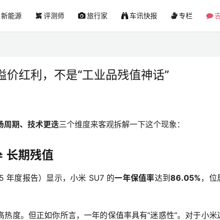
新能源
评测师
旅行家
车讯快报
专栏
吉
价红利，不是“工业品残值神话”
场周期、技术更迭
三个维度来客观拆解一下这个现象：
≠ 长期残值
 年度报告）显示，小米 SU7 的
一年保值率
达到
86.05%
，位
高热度。但正如你所言，一年的保值率具有“迷惑性”。对于小米