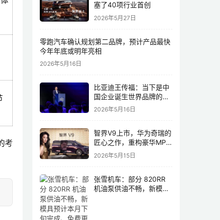
集体
塞了40项行业首创
2026年5月27日
零跑汽车确认规划第二品牌，预计产品最快
今年年底或明年亮相
2026年5月16日
比亚迪王传福：当下是中
国企业诞生世界品牌的最
节
佳历史机遇，尤其是制造
2026年5月16日
业领域
智界V9上市，华为奇瑞的
的考
匠心之作，重构豪华MPV
市场格局
2026年5月15日
张雪机车：部分 820RR
机油泵供油不畅，新模具
预计本月下旬完成、免费
更换