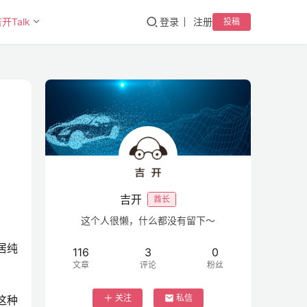
开Talk
登录
注册
投稿
吉开
酋长
这个人很懒，什么都没有留下～
居纯
116
3
0
文章
评论
粉丝
关注
私信
这种