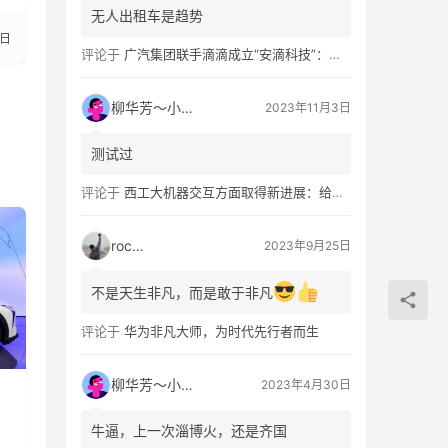
无人出租车是趋势
3日
评论于
广汽集团联手滴滴成立“安滴科技”：加速 L4 级 Robotaxi 量产
柳华芳～小芳侠
2023年11月3日
测试过
评论于
西工大机器交互方面取得新进展：给无人机“装上大脑、建立群聊”
rocky
2023年9月25日
不是天生非凡，而是敢于非凡
评论于
华为非凡大师，为时代先行者而生
柳华芳～小芳侠
2023年4月30日
，
牛逼，上一次淄博火，还是齐国