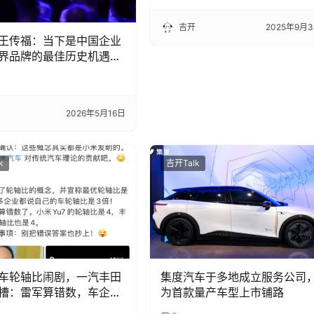
吉开
2025年9月
王传福：当下是中国企业
界品牌的最佳历史机遇，
制造业领域
2026年5月16日
k
吉开Talk
车轮轴比闹剧，一汽丰田
集度汽车于多地成立服务公司
槽：雷军算错数，车企抄
为首款量产车型上市铺路