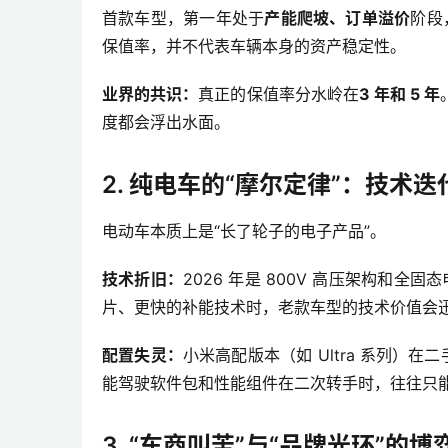
首款车型，第一年处于
产能爬坡、订单溢价
阶段
保值率，并不代表车辆本身的资产稳定性。
业界的共识：
真正的保值率分水岭在
3 年和 5 年
度都会浮出水面。
2. 纯电车的“摩尔定律”：技术
电动车本质上是“长了轮子的电子产品”。
技术折旧：
2026 年是 800V 高压架构和
片、更快的补能技术时，老款车型的技术价值会
配置失灵：
小米高配版本（如 Ultra 系列）
能驾驶软件包和性能组件在二次转手时，往往只能
3. “车商叫苦”与“品牌光环”的博