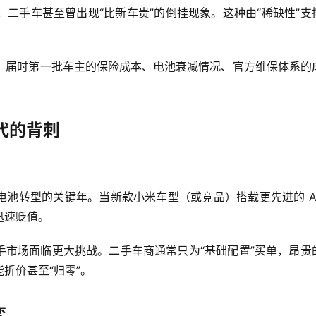
，二手车甚至曾出现“比新车贵”的倒挂现象。这种由“稀缺性”支
。届时第一批车主的保险成本、电池衰减情况、官方维保体系的
迭代的背刺
全固态电池转型的关键年。当新款小米车型（或竞品）搭载更先进的 AI
迅速贬值。
在二手市场面临更大挑战。二手车商通常只为“基础配置”买单，昂贵
折价甚至“归零”。
弈