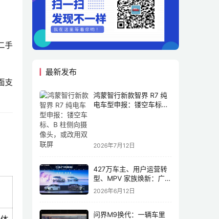
二手
最新发布
面支
鸿蒙智行新款智界 R7 纯
电车型申报：镂空车标、
B 柱侧向摄像头，或改用
双联屏
2026年7月12日
427万车主、用户运营转
型、MPV 家族焕新：广汽
传祺书写新传奇
2026年6月12日
问界M9换代：一辆车里