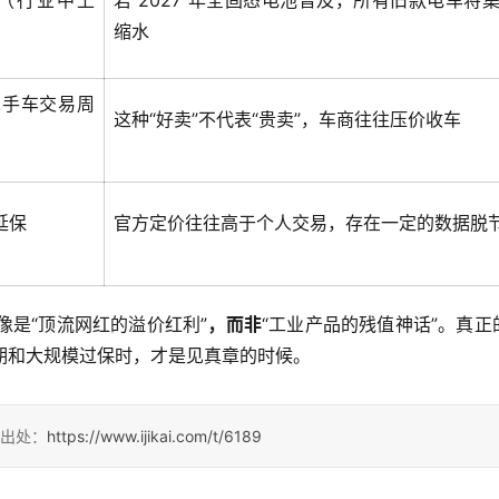
间（行业中上
若 2027 年全固态电池普及，所有旧款电车将
缩水
二手车交易周
这种“好卖”不代表“贵卖”，车商往往压价收车
延保
官方定价往往高于个人交易，存在一定的数据脱
像是“顶流网红的溢价红利”
，而非
“工业产品的残值神话”。真正
到期和大规模过保时，才是见真章的时候。
明出处：
https://www.ijikai.com/t/6189