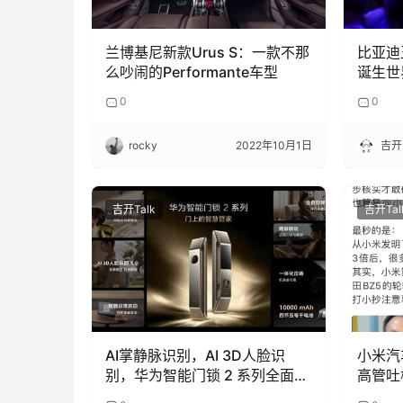
兰博基尼新款Urus S：一款不那
比亚迪
么吵闹的Performante车型
诞生世
尤其是
0
0
rocky
2022年10月1日
吉开
吉开Talk
吉开Tal
AI掌静脉识别，AI 3D人脸识
小米汽
别，华为智能门锁 2 系列全面进
高管吐
化
错题