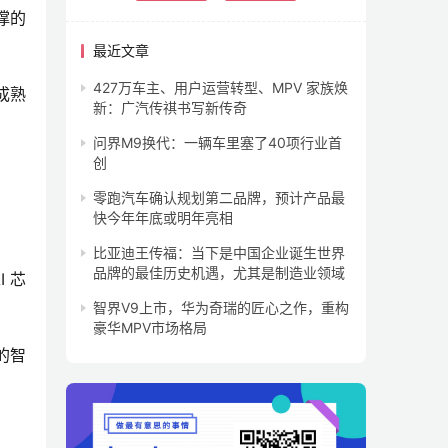
撑的
最近文章
427万车主、用户运营转型、MPV 家族焕
成熟
新：广汽传祺书写新传奇
问界M9换代：一辆车里塞了40项行业首
创
零跑汽车确认规划第二品牌，预计产品最
快今年年底或明年亮相
比亚迪王传福：当下是中国企业诞生世界
品牌的最佳历史机遇，尤其是制造业领域
 芯
智界V9上市，华为奇瑞的匠心之作，重构
豪华MPV市场格局
的智