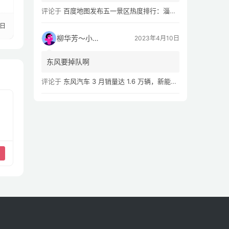
评论于
百度地图发布五一景区热度排行：淄博八大局早市，遥遥领先
4日
柳华芳～小芳侠
2023年4月10日
东风要掉队啊
评论于
东风汽车 3 月销量达 1.6 万辆，新能源汽车 Q1 累计销量同比下滑 54.02%