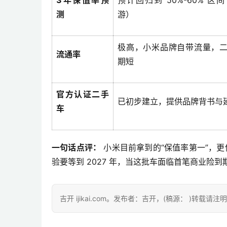
3年保值率预
预计回归到 50%-60% 区
测
游）
极高，小米品牌自带流量，
流通率
期短
官方认证二手
已初步建立，提供品牌背书与
车
一句话点评：
 小米目前拿到的“保值率第一”，更
验要等到 2027 年，当这批车面临首笔商业险
吉开 ijikai.com。发布者：吉开，(稿源： )转载请注