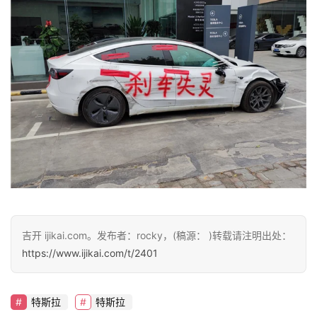
师
旅
行
登录
注册
家
车
讯
快
报
吉开 ijikai.com。发布者：rocky，(稿源： )转载请注明出处：
https://www.ijikai.com/t/2401
专
栏
特斯拉
特斯拉