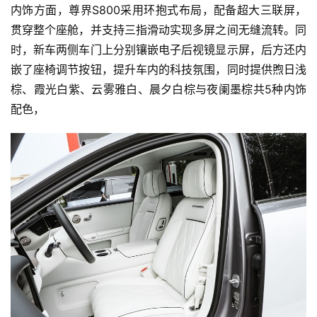
内饰方面，尊界S800采用环抱式布局，配备超大三联屏，
贯穿整个座舱，并支持三指滑动实现多屏之间无缝流转。同
时，新车两侧车门上分别镶嵌电子后视镜显示屏，后方还内
嵌了座椅调节按钮，提升车内的科技氛围，同时提供煦日浅
首
棕、霞光白紫、云雾雅白、晨夕白棕与夜阑墨棕共5种内饰
页
配色，
智
车
时
代
新
能
源