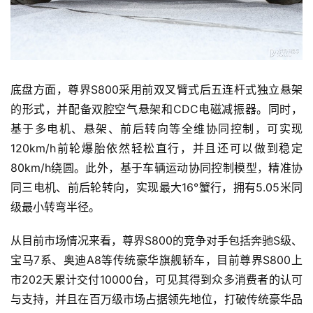
底盘方面，尊界S800采用前双叉臂式后五连杆式独立悬架
的形式，并配备双腔空气悬架和CDC电磁减振器。同时，
基于多电机、悬架、前后转向等全维协同控制，可实现
120km/h前轮爆胎依然轻松直行，并且还可以做到稳定
80km/h绕圆。此外，基于车辆运动协同控制模型，精准协
同三电机、前后轮转向，实现最大16°蟹行，拥有5.05米同
级最小转弯半径。
从目前市场情况来看，尊界S800的竞争对手包括奔驰S级、
宝马7系、奥迪A8等传统豪华旗舰轿车，目前尊界S800上
市202天累计交付10000台，可见其得到众多消费者的认可
与支持，并且在百万级市场占据领先地位，打破传统豪华品