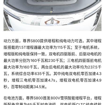
动力方面，尊界S800提供增程和纯电动力可选，其中增程
版搭载的1.5T增程器最大功率为115千瓦；至于电机系统，
增程版和纯电版保持一致，双电机四驱版前、后驱动电机的
最大功率分别为160千瓦和230千瓦；三电机四驱版前电机
最大功率为160千瓦，两台后电机的最大功率均为237.5千
瓦，系统综合功率635千瓦。其中纯电双电机零百加速4.3
秒，增程三电机零百加速4.7s，增程双电机零百加速4.9
秒，百零制动距离34.5米。
在电池方面，尊界S800首发800V雪鸮智能增程平台，增程
版配备容量为65千瓦时电池组，双电机版CLTC纯电续航