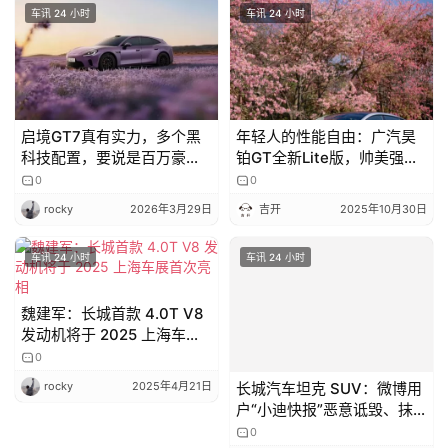
车讯 24 小时
车讯 24 小时
启境GT7真有实力，多个黑
年轻人的性能自由：广汽昊
科技配置，要说是百万豪车
铂GT全新Lite版，帅美强，
也不为过？
15万起
0
0
rocky
2026年3月29日
吉开
2025年10月30日
车讯 24 小时
车讯 24 小时
魏建军：长城首款 4.0T V8
发动机将于 2025 上海车展
首次亮相
0
长城汽车坦克 SUV：微博用
rocky
2025年4月21日
户“小迪快报”恶意诋毁、抹
黑长城汽车，已启动相关诉
0
讼程序