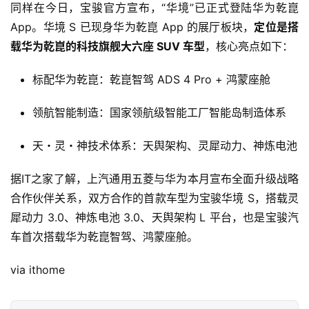
同样在今日，宝骏官方宣布，“华境”已正式登陆华为乾崑 
App。华境 S 已现身华为乾崑 App 的展厅板块，
定位是搭
载华为乾崑的科技旗舰大六座 SUV 车型
，核心亮点如下：
标配华为乾崑：乾崑智驾 ADS 4 Pro + 鸿蒙座舱
领航智能制造：国家领航级智能工厂智能岛制造体系
天・灵・神技术体系：天舆架构、灵犀动力、神炼电池
据IT之家了解，上汽通用五菱与华为本月宣布全面升级战略
合作伙伴关系，双方合作的首款车型为宝骏华境 S，搭载灵
犀动力 3.0、神炼电池 3.0、天舆架构 L 平台，也是宝骏汽
首
车首次搭载华为乾崑智驾、鸿蒙座舱。
页
via ithome
智
车