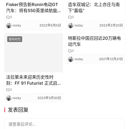
Fisker预告新Ronin电动GT
造车双城记：北上亦庄与南
汽车：将有550英里续航能
下“嘉临”
力
0
0
rocky
2022年5月5日
rocky
2022年2月20日
特斯拉中国召回近20万辆电
智车时代
智车时代
动汽车
0
rocky
2021年12月31日
法拉第未来迎来历史性时
刻：FF 91 Futurist 正式启
动生产，贾跃亭亲临现场
0
rocky
2023年3月30日
发表回复
请登录后评论...