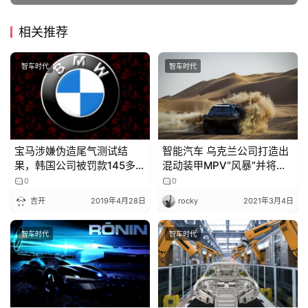
相关推荐
车
讯
智车时代
智车时代
快
报
专
宝马涉嫌伪造尾气测试结
智能汽车 乌克兰公司打造出
栏
果，韩国公司被罚款145多亿
混动装甲MPV“风暴”并将很
韩元
快推出潜水版
0
0
吉开
2019年4月28日
rocky
2021年3月4日
吉
开
智车时代
智车时代
T
a
l
k