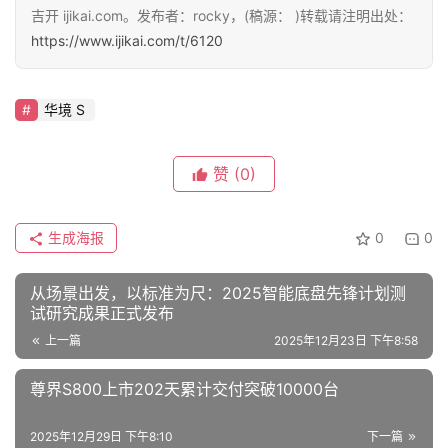
吉开 ijikai.com。发布者：rocky，(稿源： )转载请注明出处：
时
https://www.ijikai.com/t/6120
代
华境 S
新
能
源
赞
(0)
生成海报
0
0
评
测
从场景出发，以标准为尺：2025智能底盘先锋计划测
师
试研究成果正式发布
上一篇
2025年12月23日 下午8:58
旅
尊界S800上市202天累计交付突破10000台
行
登录
注册
家
2025年12月29日 下午8:10
下一篇