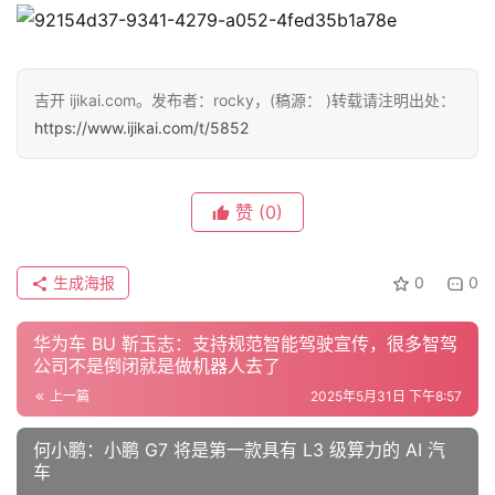
测
师
吉开 ijikai.com。发布者：rocky，(稿源： )转载请注明出处：
https://www.ijikai.com/t/5852
旅
行
登录
注册
家
赞
(0)
车
生成海报
0
0
讯
快
华为车 BU 靳玉志：支持规范智能驾驶宣传，很多智驾
报
公司不是倒闭就是做机器人去了
上一篇
2025年5月31日 下午8:57
专
何小鹏：小鹏 G7 将是第一款具有 L3 级算力的 AI 汽
栏
车