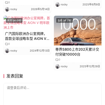
月下旬完成、免费更换
0
rocky
2025年6月9日
rocky
2026年5月14日
车讯 24 小时
车讯 24 小时
广汽国际欧洲办公室揭牌，
首款全球战略车型 AION V
明年欧洲上市
0
尊界S800上市202天累计交
rocky
2024年12月13日
付突破10000台
0
rocky
2025年12月29日
发表回复
请登录后评论...