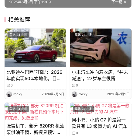
2025年6月9日 下午12:09
下一篇
吉
相关推荐
开
T
车讯 24 小时
车讯 24 小时
a
l
k
比亚迪在巴西“狂飙”：2026
小米汽车冲向寿衣店，“并未
年底实现50%本地化，目标
减速”，27岁车主很懵
剑指销冠
0
0
rocky
2026年2月5日
rocky
2026年2月9日
车讯 24 小时
车讯 24 小时
何小鹏：小鹏 G7 将是第一
张雪机车：部分 820RR 机油
款具有 L3 级算力的 AI 汽车
泵供油不畅，新模具预计本
0