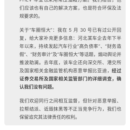
们应该也有自己的解决方案，也是符合环保及法
规要求的。
首
页
关于“车圈恒大”：我在 5 月 30 号已有过公开回
复，给大家补充更多信息：河北某车企去年下半
年以来，持续发起汽车行业“高负债率”、“财务造
智
假”、“财务审计”及“车圈恒大”等话题，煽动舆论并
车
时
推波助澜。去年底，该车企还向深交所、港交所
代
及国家相关金融监管机构恶意举报比亚迪，
经过
证券交易所及国家相关监管部门的详细调查，确
认我们没有问题。
新
能
我们欢迎同行之间相互监督，但针对恶意举报、
源
拉帮结派、诋毁抹黑等不正当竞争行为，我们也
保留追究其法律责任的权利。
评