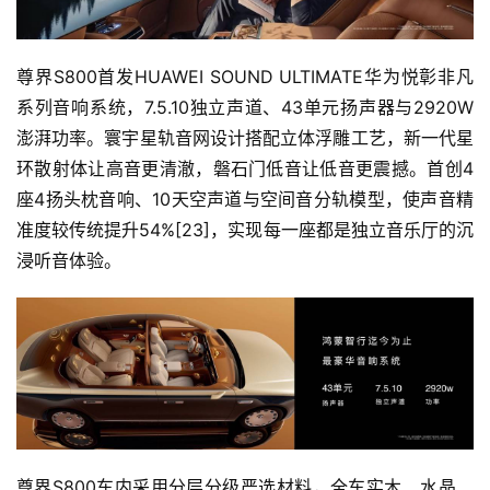
尊界S800首发HUAWEI SOUND ULTIMATE华为悦彰非凡
系列音响系统，7.5.10独立声道、43单元扬声器与2920W
澎湃功率。寰宇星轨音网设计搭配立体浮雕工艺，新一代星
环散射体让高音更清澈，磐石门低音让低音更震撼。首创4
座4扬头枕音响、10天空声道与空间音分轨模型，使声音精
准度较传统提升54%[23]，实现每一座都是独立音乐厅的沉
浸听音体验。
尊界S800车内采用分层分级严选材料，全车实木、水晶、