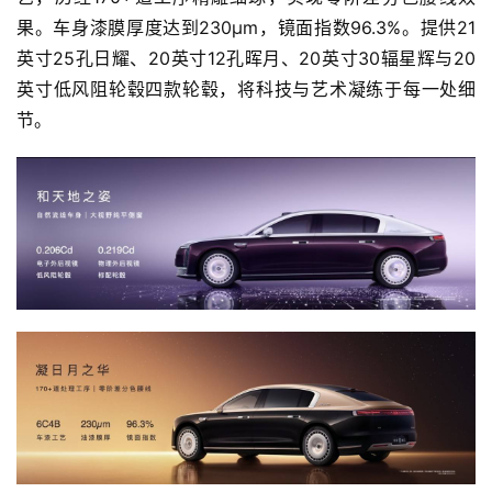
果。车身漆膜厚度达到230μm，镜面指数96.3%。提供21
英寸25孔日耀、20英寸12孔晖月、20英寸30辐星辉与20
英寸低风阻轮毂四款轮毂，将科技与艺术凝练于每一处细
节。