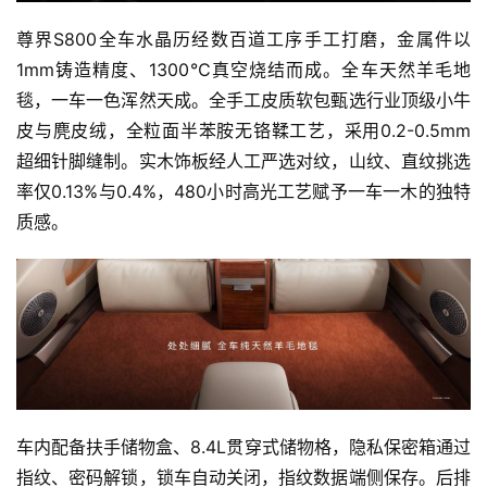
尊界S800全车水晶历经数百道工序手工打磨，金属件以
1mm铸造精度、1300℃真空烧结而成。全车天然羊毛地
毯，一车一色浑然天成。全手工皮质软包甄选行业顶级小牛
皮与麂皮绒，全粒面半苯胺无铬鞣工艺，采用0.2-0.5mm
超细针脚缝制。实木饰板经人工严选对纹，山纹、直纹挑选
率仅0.13%与0.4%，480小时高光工艺赋予一车一木的独特
质感。
首
页
智
车内配备扶手储物盒、8.4L贯穿式储物格，隐私保密箱通过
车
时
指纹、密码解锁，锁车自动关闭，指纹数据端侧保存。后排