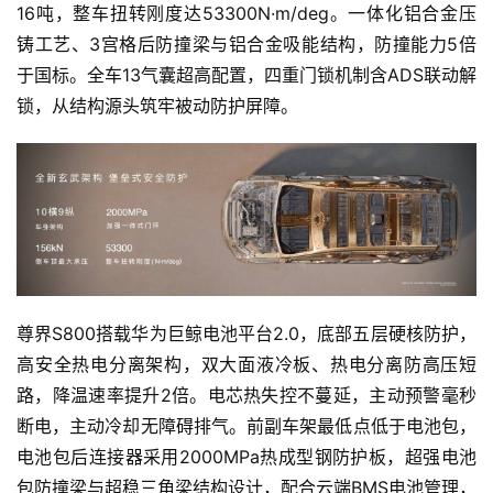
16吨，整车扭转刚度达53300N·m/deg。一体化铝合金压
铸工艺、3宫格后防撞梁与铝合金吸能结构，防撞能力5倍
于国标。全车13气囊超高配置，四重门锁机制含ADS联动解
锁，从结构源头筑牢被动防护屏障。
尊界S800搭载华为巨鲸电池平台2.0，底部五层硬核防护，
高安全热电分离架构，双大面液冷板、热电分离防高压短
路，降温速率提升2倍。电芯热失控不蔓延，主动预警毫秒
断电，主动冷却无障碍排气。前副车架最低点低于电池包，
电池包后连接器采用2000MPa热成型钢防护板，超强电池
包防撞梁与超稳三角梁结构设计，配合云端BMS电池管理，