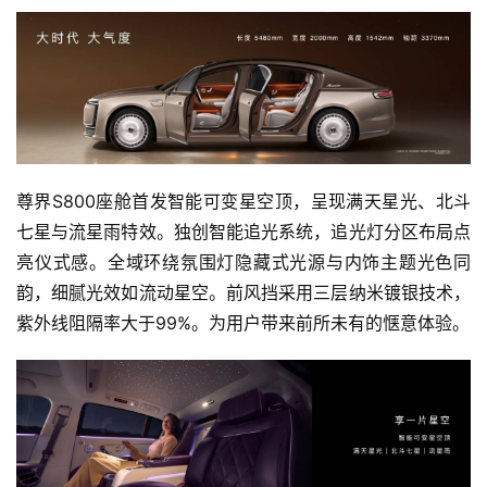
尊界S800座舱首发智能可变星空顶，呈现满天星光、北斗
七星与流星雨特效。独创智能追光系统，追光灯分区布局点
亮仪式感。全域环绕氛围灯隐藏式光源与内饰主题光色同
韵，细腻光效如流动星空。前风挡采用三层纳米镀银技术，
紫外线阻隔率大于99%。为用户带来前所未有的惬意体验。