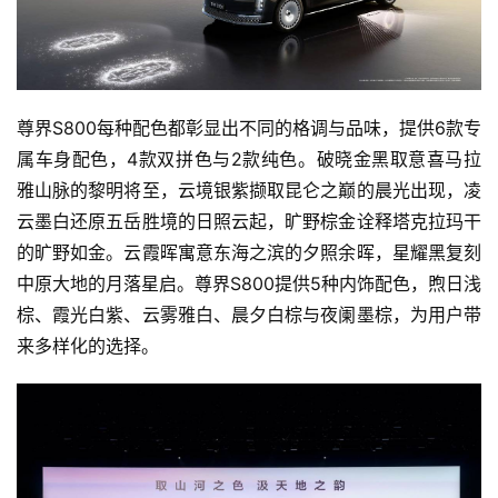
尊界S800每种配色都彰显出不同的格调与品味，提供6款专
属车身配色，4款双拼色与2款纯色。破晓金黑取意喜马拉
雅山脉的黎明将至，云境银紫撷取昆仑之巅的晨光出现，凌
云墨白还原五岳胜境的日照云起，旷野棕金诠释塔克拉玛干
的旷野如金。云霞晖寓意东海之滨的夕照余晖，星耀黑复刻
中原大地的月落星启。尊界S800提供5种内饰配色，煦日浅
棕、霞光白紫、云雾雅白、晨夕白棕与夜阑墨棕，为用户带
来多样化的选择。