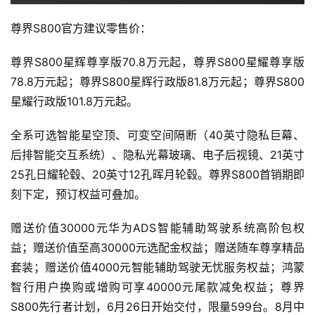
尊界S800官方建议零售价：
尊界S800星辉尊享版70.8万元起，尊界S800星耀尊享版
78.8万元起；尊界S800星辉行政版81.8万元起；尊界S800
星耀行政版101.8万元起。
全系可选智能星空顶、可变空间隔断（40英寸隐私巨幕、
后排智能交互系统）、隐私光幕玻璃、电子后视镜、21英寸
25孔日耀轮毂、20英寸12孔晖月轮毂。尊界S800首销期即
刻下定，预订权益可叠加。
赠送价值30000元华为ADS智能辅助驾驶系统高阶包权
益；赠送价值至高30000元选配金权益；赠送随车尊享精品
套装；赠送价值4000元智能辅助驾驶无忧服务权益；鸿蒙
智行用户换购或增购可享40000元尾款减免权益；尊界
S800先行者计划，6月26日开始交付，限量599台。8月中