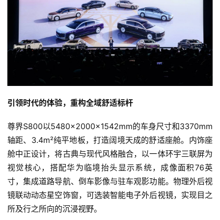
引领时代的体验，重构全域舒适标杆
尊界S800以5480×2000×1542mm的车身尺寸和3370mm
轴距、3.4m²纯平地板，打造阔境天成的舒适座舱。内饰座
舱中正设计，将古典与现代风格融合，以一体环宇三联屏为
视觉核心，搭配华为临境抬头显示系统，成像面积76英
寸，集成道路导航、倒车影像与驻车观影功能。物理外后视
镜联动动态星空饰窗，可选装智能电子外后视镜，实现目之
所及行之所向的沉浸视野。