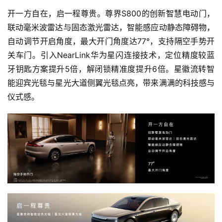
开一方自在，启一程尊贵。尊界S800的创新智慧电动门，
联动毫米波雷达与固态激光雷达，智能感应动静态障碍物，
自动调节开启角度，最大开门角度达77°，支持隔空手势开
关车门。引入NearLink华为星闪连接技术，定位精度较蓝
牙钥匙方案提升5倍，解闭锁精准度提升6倍。星徽流转智
能迎宾光毯与星光大道侧翼光毯点亮，带来满满的科技感与
仪式感。