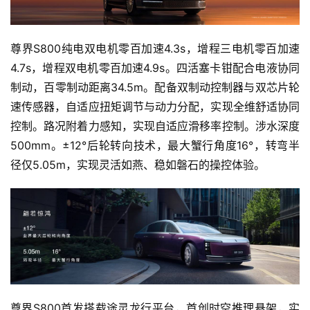
车
讯
尊界S800纯电双电机零百加速4.3s，增程三电机零百加速
快
报
4.7s，增程双电机零百加速4.9s。四活塞卡钳配合电液协同
制动，百零制动距离34.5m。配备双制动控制器与双芯片轮
速传感器，自适应扭矩调节与动力分配，实现全维舒适协同
专
控制。路况附着力感知，实现自适应滑移率控制。涉水深度
栏
500mm。±12°后轮转向技术，最大蟹行角度16°，转弯半
径仅5.05m，实现灵活如燕、稳如磐石的操控体验。
吉
开
T
a
l
k
尊界S800首发搭载途灵龙行平台，首创时空推理悬架，实