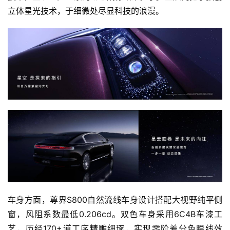
立体星光技术，于细微处尽显科技的浪漫。
车身方面，尊界S800自然流线车身设计搭配大视野纯平侧
窗，风阻系数最低0.206cd。双色车身采用6C4B车漆工
艺，历经170+道工序精雕细琢，实现零阶差分色腰线效