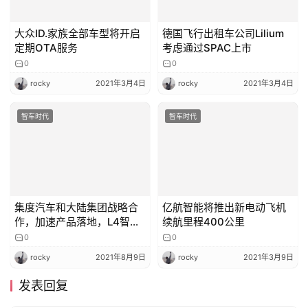
大众ID.家族全部车型将开启
德国飞行出租车公司Lilium
定期OTA服务
考虑通过SPAC上市
0
0
rocky
2021年3月4日
rocky
2021年3月4日
智车时代
智车时代
集度汽车和大陆集团战略合
亿航智能将推出新电动飞机
作，加速产品落地，L4智能
续航里程400公里
驾驶也在路上
0
0
rocky
2021年8月9日
rocky
2021年3月9日
发表回复
请登录后评论...