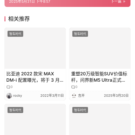
2025年5月31日 下午8:57
下一篇
相关推荐
智车时代
智车时代
比亚迪 2022 款宋 MAX
重塑20万级智能SUV价值标
DM-i 配置曝光，将于 3 月
杆，问界新M5 Ultra正式上
12 日上市
市
0
0
rocky
2022年3月11日
吉开
2025年3月20日
智车时代
智车时代