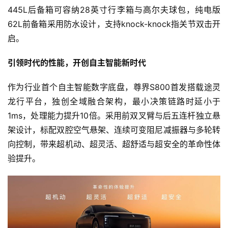
代
445L后备箱可容纳28英寸行李箱与高尔夫球包，纯电版
62L前备箱采用防水设计，支持knock-knock指关节双击开
启。
新
能
引领时代的性能，开创自主智能新时代
源
作为行业首个自主智能数字底盘，尊界S800首发搭载途灵
龙行平台，独创全域融合架构，最小决策链路时延小于
评
1ms，处理能力提升10倍。采用前双叉臂与后五连杆独立悬
测
架设计，标配双腔空气悬架、连续可变阻尼减振器与多轮转
师
向控制，带来超机动、超灵活、超舒适与超安全的革命性体
验提升。
旅
行
登录
注册
家