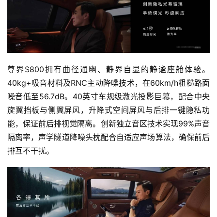
尊界S800拥有曲径通幽、静界自显的静谧座舱体验。
40kg+吸音材料及RNC主动降噪技术，在60km/h粗糙路面
噪音低至56.7dB。40英寸车规级激光投影巨幕，配合中央
旋翼挡板与侧翼屏风，升降式空间屏风与后排一键隐私功
能，保证前后排视觉隔离。创新独立音区技术实现99%声音
隔离率，声学隧道降噪头枕配合自适应声场算法，确保前后
排互不干扰。