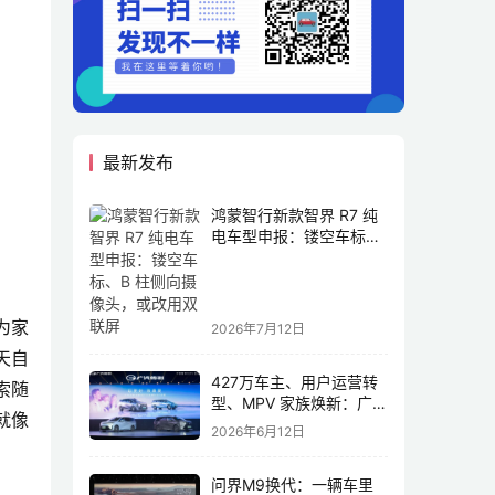
最新发布
鸿蒙智行新款智界 R7 纯
电车型申报：镂空车标、
B 柱侧向摄像头，或改用
双联屏
为家
2026年7月12日
天自
427万车主、用户运营转
索随
型、MPV 家族焕新：广汽
就像
传祺书写新传奇
2026年6月12日
问界M9换代：一辆车里