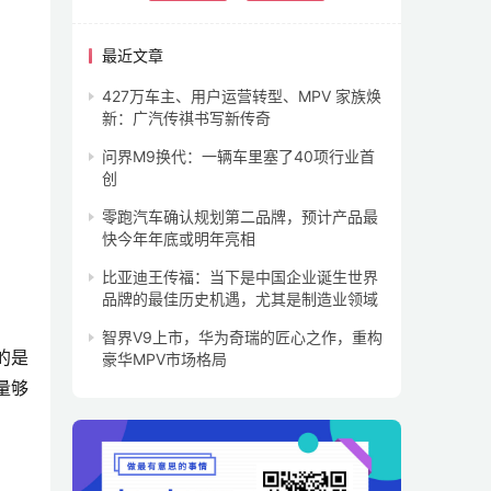
最近文章
427万车主、用户运营转型、MPV 家族焕
新：广汽传祺书写新传奇
问界M9换代：一辆车里塞了40项行业首
创
零跑汽车确认规划第二品牌，预计产品最
快今年年底或明年亮相
比亚迪王传福：当下是中国企业诞生世界
品牌的最佳历史机遇，尤其是制造业领域
智界V9上市，华为奇瑞的匠心之作，重构
的是
豪华MPV市场格局
量够