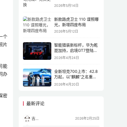
2026年5月14日
新款路虎卫士 110 谍照曝
光，新增四座布局
2026年5月12日
一个
照片
智能猎装新标杆，华为乾
崑加持，启境GT7登陆
2026北京车展
2026年4月24日
问能
全新坦克700上市：42.8
同办
万起，以“麒麟”之名重塑
全域豪华
2026年4月20日
保密
最新评论
吉开
2026年2月25日