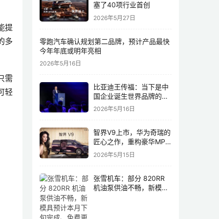
塞了40项行业首创
2026年5月27日
能提
的多
零跑汽车确认规划第二品牌，预计产品最快
今年年底或明年亮相
2026年5月16日
只需
比亚迪王传福：当下是中
可轻
国企业诞生世界品牌的最
佳历史机遇，尤其是制造
2026年5月16日
业领域
智界V9上市，华为奇瑞的
匠心之作，重构豪华MPV
市场格局
2026年5月15日
张雪机车：部分 820RR
机油泵供油不畅，新模具
预计本月下旬完成、免费
更换