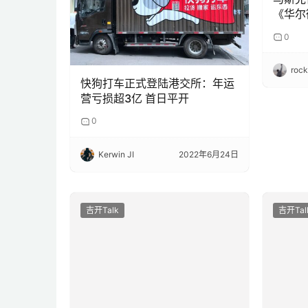
《华尔
0
roc
快狗打车正式登陆港交所：年运
营亏损超3亿 首日平开
0
Kerwin JI
2022年6月24日
吉开Talk
吉开Tal