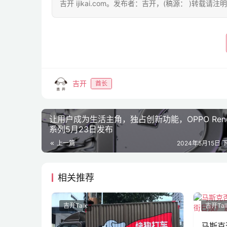
吉开 ijikai.com。发布者：吉开，(稿源： )转载请注
吉开
酋长
让用户成为生活主角，独占创新功能，OPPO Reno
系列5月23日发布
上一篇
2024年5月15日 下
相关推荐
吉开Talk
吉开Tal
马斯克