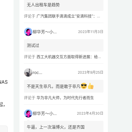
无人出租车是趋势
评论于
广汽集团联手滴滴成立“安滴科技”：加速 L4 级 Robotaxi 量产
柳华芳～小芳侠
2023年11月3日
测试过
评论于
西工大机器交互方面取得新进展：给无人机“装上大脑、建立群聊”
rocky
2023年9月25日
AS
不是天生非凡，而是敢于非凡
评论于
华为非凡大师，为时代先行者而生
起，
柳华芳～小芳侠
2023年4月30日
牛逼，上一次淄博火，还是齐国