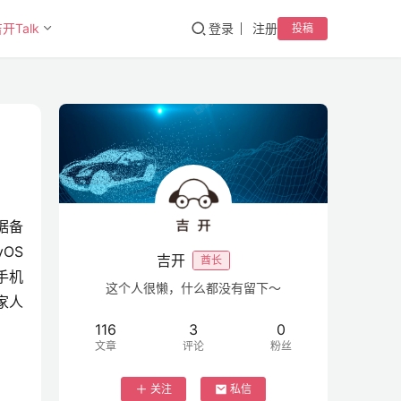
开Talk
登录
注册
投稿
据备
S 
吉开
酋长
手机
这个人很懒，什么都没有留下～
家人
116
3
0
文章
评论
粉丝
关注
私信