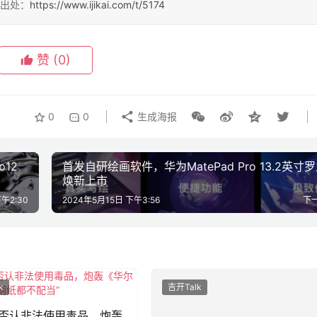
明出处：
https://www.ijikai.com/t/5174
赞
(0)
0
0
生成海报
12
首发自研绘画软件，华为MatePad Pro 13.2英寸
焕新上市
午2:30
2024年5月15日 下午3:56
下
k
吉开Talk
否认非法使用毒品，炮轰