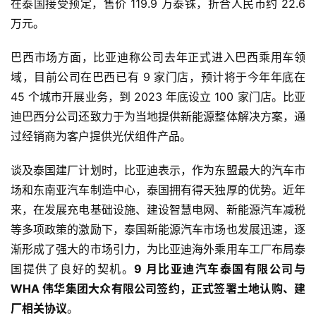
在泰国接受预定，售价 119.9 万泰铢，折合人民币约 22.6 
万元。
巴西市场方面，比亚迪称公司去年正式进入巴西乘用车领
域，目前公司在巴西已有 9 家门店，预计将于今年年底在 
45 个城市开展业务，到 2023 年底设立 100 家门店。比亚
迪巴西分公司还致力于为当地提供新能源整体解决方案，通
过经销商为客户提供光伏组件产品。
首
页
谈及泰国建厂计划时，比亚迪表示，作为东盟最大的汽车市
场和东南亚汽车制造中心，泰国拥有得天独厚的优势。近年
来，在发展充电基础设施、建设智慧电网、新能源汽车减税
智
等多项政策的激励下，泰国新能源汽车市场也发展迅速，逐
车
渐形成了强大的市场引力，为比亚迪海外乘用车工厂布局泰
时
国提供了良好的契机。
9 月比亚迪汽车泰国有限公司与 
代
WHA 伟华集团大众有限公司签约，正式签署土地认购、建
厂相关协议
。