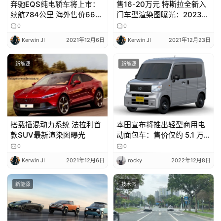
奔驰EQS纯电轿车将上市：
售16-20万元 特斯拉全新入
续航784公里 海外售价66万
门车型渲染图曝光：2023年
起
亮相售
0
0
Kerwin JI
2021年12月6日
Kerwin JI
2021年12月23日
新能源
新能源
搭载插混动力系统 法拉利首
本田宣布将推出轻型商用电
款SUV最新渲染图曝光
动面包车：售价仅约 5.1 万
元，续航 200 公里
0
0
Kerwin JI
2021年12月6日
rocky
2022年12月8日
新能源
技术派