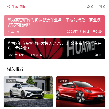
快
报
生成海报
0
0
华为高管解释为何做智选车业务：不成为爆款，商业模
式就不能闭环
专
栏
上一篇
2022年11月10日 下午2:39
华为3年汽车零件研发投入217亿元！余承东曾称汽车是
唯一亏损业务
吉
2022年11月10日 下午6:25
下一篇
开
T
a
相关推荐
l
k
新能源
新能源