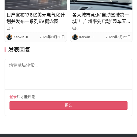
日产宣布176亿美元电气化计
各大城市竞逐“自动驾驶第一
划并发布一系列EV概念图
城”！广州率先启动“整车无
人”上路
0
0
Kerwin JI
2021年11月30日
Kerwin JI
2022年6月22日
发表回复
请登录后评论...
登录
后才能评论
提交