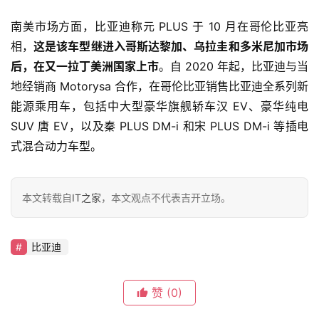
新
南美市场方面，比亚迪称元 PLUS 于 10 月在哥伦比亚亮
能
相，
这是该车型继进入哥斯达黎加、乌拉圭和多米尼加市场
源
后，在又一拉丁美洲国家上市
。自 2020 年起，比亚迪与当
地经销商 Motorysa 合作，在哥伦比亚销售比亚迪全系列新
评
能源乘用车，包括中大型豪华旗舰轿车汉 EV、豪华纯电 
测
SUV 唐 EV，以及秦 PLUS DM-i 和宋 PLUS DM-i 等插电
师
式混合动力车型。
旅
本文转载自
IT之家
，本文观点不代表吉开立场。
行
登录
注册
家
比亚迪
车
赞
(0)
讯