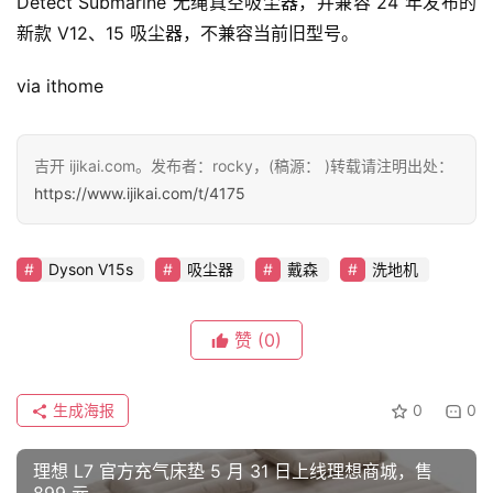
Detect Submarine 无绳真空吸尘器，并兼容 24 年发布的
新款 V12、15 吸尘器，不兼容当前旧型号。
智
车
via ithome
时
代
吉开 ijikai.com。发布者：rocky，(稿源： )转载请注明出处：
https://www.ijikai.com/t/4175
新
能
源
Dyson V15s
吸尘器
戴森
洗地机
赞
(0)
评
测
师
生成海报
0
0
理想 L7 官方充气床垫 5 月 31 日上线理想商城，售
旅