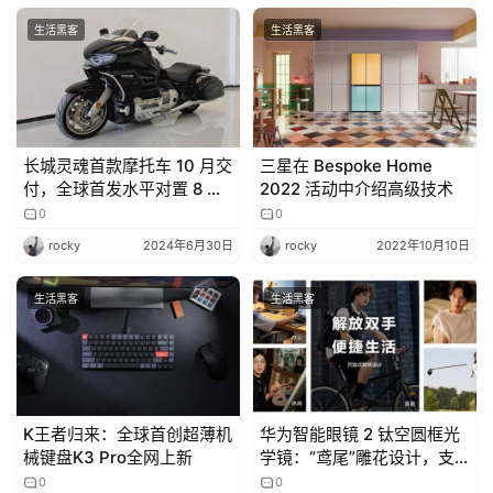
a
l
生活黑客
生活黑客
k
长城灵魂首款摩托车 10 月交
三星在 Bespoke Home
付，全球首发水平对置 8 缸
2022 活动中介绍高级技术
发动机
0
0
rocky
2024年6月30日
rocky
2022年10月10日
生活黑客
生活黑客
K王者归来：全球首创超薄机
华为智能眼镜 2 钛空圆框光
械键盘K3 Pro全网上新
学镜：“鸢尾”雕花设计，支
持同声传译
0
0