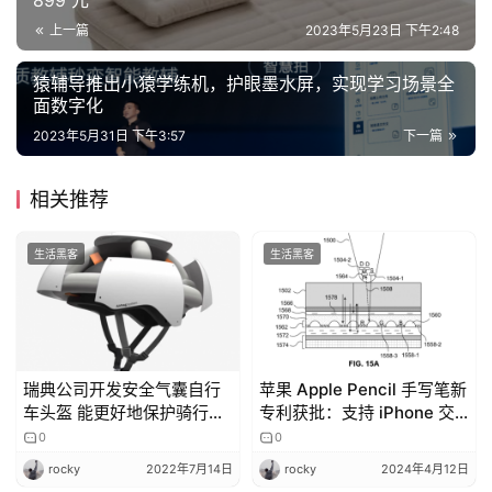
899 元
行
登录
注册
上一篇
2023年5月23日 下午2:48
家
猿辅导推出小猿学练机，护眼墨水屏，实现学习场景全
面数字化
车
2023年5月31日 下午3:57
下一篇
讯
快
相关推荐
报
生活黑客
生活黑客
专
栏
瑞典公司开发安全气囊自行
苹果 Apple Pencil 手写笔新
车头盔 能更好地保护骑行者
专利获批：支持 iPhone 交
吉
的头部
互、无需充电
开
0
0
T
rocky
2022年7月14日
rocky
2024年4月12日