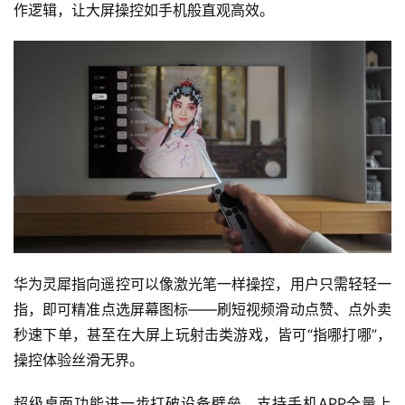
栏
作逻辑，让大屏操控如手机般直观高效。
吉
开
T
a
l
k
华为灵犀指向遥控可以像激光笔一样操控，用户只需轻轻一
指，即可精准点选屏幕图标——刷短视频滑动点赞、点外卖
秒速下单，甚至在大屏上玩射击类游戏，皆可“指哪打哪”，
操控体验丝滑无界。
超级桌面功能进一步打破设备壁垒，支持手机APP全量上