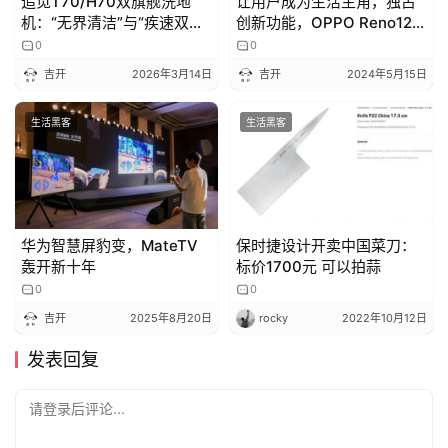
追觅T70/H70双旗舰洗地
让用户成为生活主角，独占
机：“无界清洁”与“疾速双热”
创新功能，OPPO Reno12
新时代
系列5月23日发布
0
0
吉开
2026年3月14日
吉开
2024年5月15日
生活黑客
生活黑客
华为智慧屏豹变，MateTV
保时捷设计开卖中国菜刀：
轰开新十年
标价1700元 可以拍蒜
0
0
吉开
2025年8月20日
rocky
2022年10月12日
发表回复
请登录后评论...