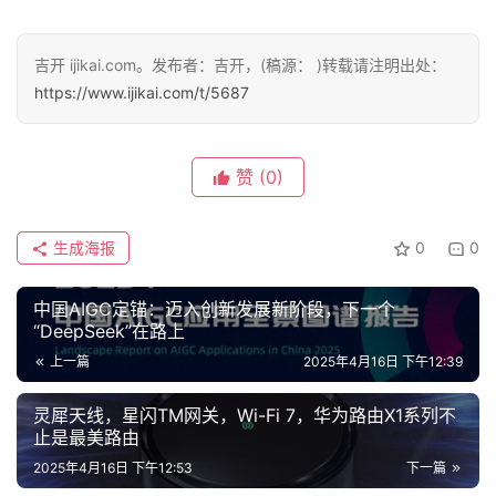
吉开 ijikai.com。发布者：吉开，(稿源： )转载请注明出处：
https://www.ijikai.com/t/5687
赞
(0)
生成海报
0
0
中国AIGC定锚：迈入创新发展新阶段，下一个
“DeepSeek”在路上
上一篇
2025年4月16日 下午12:39
灵犀天线，星闪TM网关，Wi-Fi 7，华为路由X1系列不
止是最美路由
2025年4月16日 下午12:53
下一篇