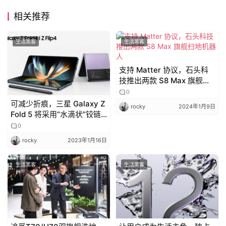
相关推荐
生活黑客
生活黑客
支持 Matter 协议，石头科
技推出两款 S8 Max 旗舰扫
地机器人
0
可减少折痕，三星 Galaxy Z
rocky
2024年1月9日
Fold 5 将采用“水滴状”铰链
设计
0
rocky
2023年1月16日
生活黑客
生活黑客