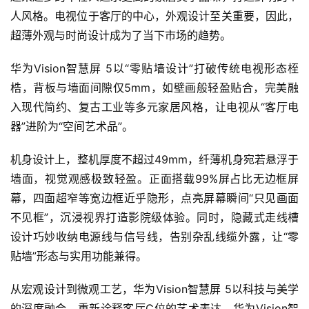
人风格。电视位于客厅的中心，外观设计至关重要，因此，
超薄外观与时尚设计成为了当下市场的趋势。
首
华为Vision智慧屏 5以“零贴墙设计”打破传统电视形态桎
页
梏，背板与墙面间隙仅5mm，如壁画般轻盈贴合，完美融
入现代简约、复古工业等多元家居风格，让电视从“客厅电
器”进阶为“空间艺术品”。
智
车
机身设计上，整机厚度不超过49mm，纤薄机身宛若悬浮于
时
墙面，视觉观感极致轻盈。正面搭载99%屏占比无边框屏
代
幕，四面超窄等宽边框近乎隐形，点亮屏幕瞬间“只见画面
不见框”，沉浸视界打造影院级体验。同时，隐藏式走线槽
设计巧妙收纳电源线与信号线，告别杂乱线缆外露，让“零
新
能
贴墙”形态与实用功能兼得。
源
从宏观设计到微观工艺，华为Vision智慧屏 5以科技与美学
的深度融合，重新诠释客厅C位的艺术表达。华为Vision智