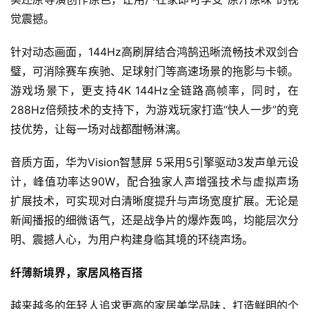
觉震撼。
针对动态画面，144Hz高刷屏结合鸿鹄迅晰流畅技术双剑合
璧，可消除赛车疾驰、足球射门等高速场景的拖影与卡顿。
游戏场景下，更支持4K 144Hz全链路高帧率，同时，在
288Hz倍频技术的支持下，为游戏玩家打造“快人一步”的竞
技优势，让每一场对战都酣畅淋漓。
音质方面，华为Vision智慧屏 5采用5引擎驱动3发声单元设
计，峰值功率达90W，配合独家人声增强技术与虚拟声场
扩展技术，可实现对白清晰度提升与声场宽度扩展。无论是
新闻播报的细微语气，还是战争片的爆炸轰鸣，均能层次分
明、震撼人心，为用户构建身临其境的环绕声场。
纤薄新境界，家居风格百搭
越来越多的年轻人追求更高的家居美学品味，打造鲜明的个