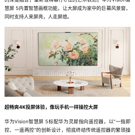
评
慧屏 5内置智慧画框功能，让大屏成为家中的巨幕风景窗，
测
同时支持人来屏亮，人走屏熄。
师
旅
行
登录
注册
家
车
讯
快
报
超畅爽4K投屏体验，像玩手机一样操控大屏
华为Vision智慧屏 5标配华为灵犀指向遥控器，以“一指即
专
控、一遥两控”的创新设计，彻底终结传统遥控器的繁琐操