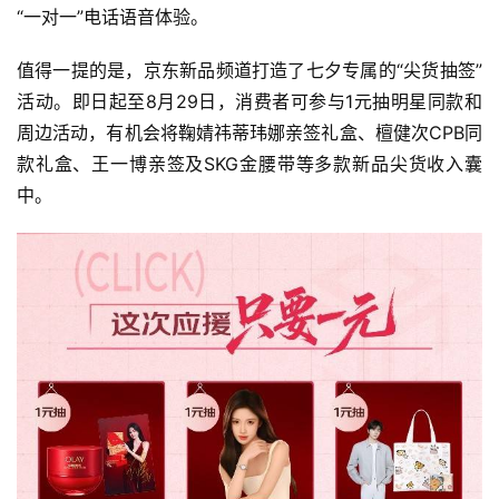
“一对一”电话语音体验。
l
k
值得一提的是，京东新品频道打造了七夕专属的“尖货抽签”
活动。即日起至8月29日，消费者可参与1元抽明星同款和
周边活动，有机会将鞠婧祎蒂玮娜亲签礼盒、檀健次CPB同
款礼盒、王一博亲签及SKG金腰带等多款新品尖货收入囊
中。