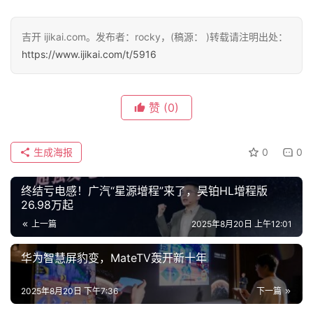
吉开 ijikai.com。发布者：rocky，(稿源： )转载请注明出处：
https://www.ijikai.com/t/5916
赞
(0)
生成海报
0
0
终结亏电感！广汽“星源增程”来了，昊铂HL增程版
26.98万起
上一篇
2025年8月20日 上午12:01
华为智慧屏豹变，MateTV轰开新十年
2025年8月20日 下午7:36
下一篇