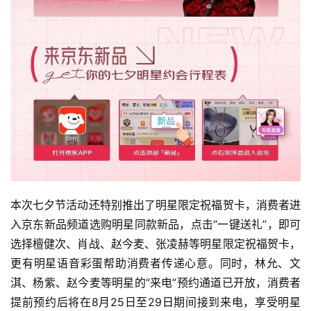
行
登录
注册
家
车
讯
快
报
专
栏
本次七夕节活动还特别推出了明星限定祝福贺卡，消费者进
入京东新品频道选购明星同款新品，点击“一键送礼”，即可
选择檀健次、肖战、赵今麦、张凌赫等明星限定祝福贺卡，
吉
更有明星语音彩蛋帮助消费者传递心意。同时，林允、文
开
淇、杨紫、赵今麦等明星的“来电”预约通道已开放，消费者
T
提前预约后将在8月25日至29日期间接到来电，享受明星
a