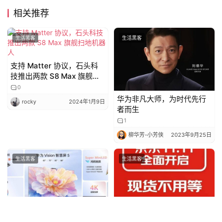
相关推荐
生活黑客
生活黑客
支持 Matter 协议，石头科
技推出两款 S8 Max 旗舰扫
地机器人
0
华为非凡大师，为时代先行
rocky
2024年1月9日
者而生
1
柳华芳-小芳侠
2023年9月25日
生活黑客
生活黑客
华为Vision智慧屏 5系列：
10月9日晚8点京东11.11开场