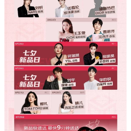
智
车
时
代
新
能
源
评
测
师
旅