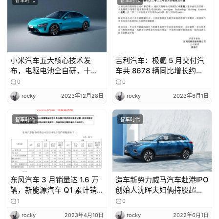
智车时代
智车时代
l
k
小米汽车五大核心技术发
吉利汽车：极氪 5 月交付汽
布，电驱电池全自研，十倍
车共 8678 辆同比增长约
投入造好一辆车
100%，极氪 X 本月正式开
0
0
启交付
rocky
2023年12月28日
rocky
2023年6月1日
智车时代
智车时代
东风汽车 3 月销量达 1.6 万
造车新势力威马汽车赴港IPO
辆，新能源汽车 Q1 累计销
创始人沈晖夫妇俩持股超
量同比下滑 54.02%
30%
1
0
rocky
2023年4月10日
rocky
2022年6月1日