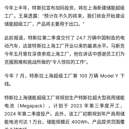
今年上半年，特斯拉宣布加码投资，将在上海新建储能超级
工厂。王昊透露：“
预计在不久的将来，我们就会开始建设
储能超级工厂，产品将主要用于出口
。”
此前报道，
特斯拉第二季度交付了 24.7 万辆中国制造的电
动汽车，这是特斯拉上海工厂开业以来的最高水平
。马斯克
今年五月曾在深夜参观上海工厂，他在讲话中感谢员工们为
克服困难和挑战所做的“令人惊叹的工作”。
今年 7 月，特斯拉上海超级工厂第 100 万辆 Model Y 下
线。
特斯拉上海储能超级工厂将规划生产特斯拉超大型商用储能
电池（Megapack），
计划于 2023 年第三季度开工，
首
页
2024 年第二季度投产
。此外，该工厂初期规划年产商用储
能电池可达 1 万台，储能规模近 40GWh，产品提供范围覆