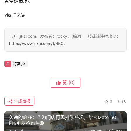
盖全球市场。
智
车
via IT之家
时
代
吉开 ijikai.com。发布者：rocky，(稿源： )转载请注明出处：
https://www.ijikai.com/t/4507
新
能
特斯拉
源
赞
(0)
评
测
生成海报
0
0
师
久违的疯狂：华为门店再现排队盛况，华为Mate 60
Pro引发抢购热潮
旅