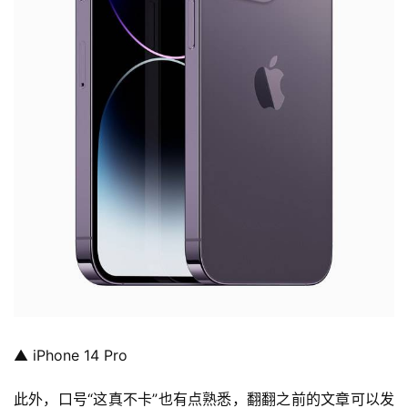
首
页
智
车
时
代
新
▲ iPhone 14 Pro
能
源
此外，口号“
这真不卡
”也有点熟悉，翻翻之前的文章可以发