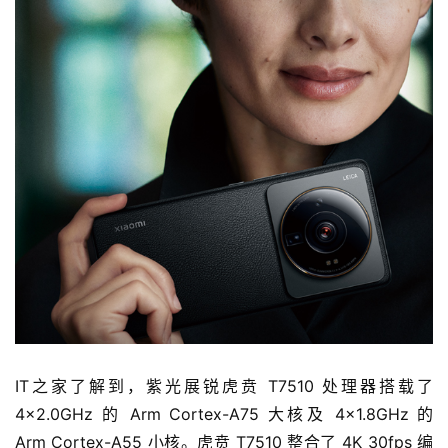
专
栏
吉
开
T
a
l
k
IT之家了解到，紫光展锐虎贲 T7510 处理器搭载了 
4×2.0GHz 的 Arm Cortex-A75 大核及 4×1.8GHz 的 
Arm Cortex-A55 小核。虎贲 T7510 整合了 4K 30fps 编