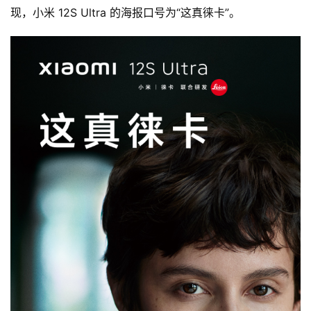
现，小米 12S Ultra 的海报口号为“
这真徕卡
”。
评
测
师
旅
行
登录
注册
家
车
讯
快
报