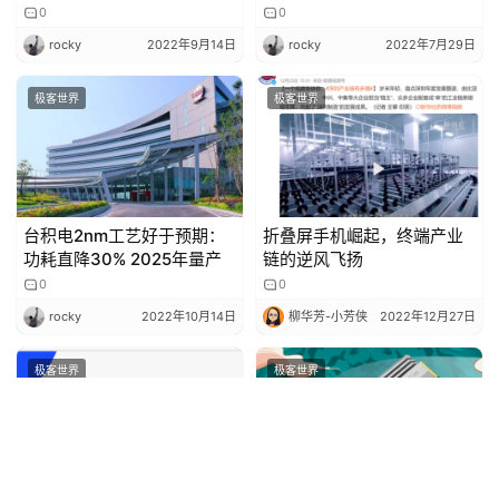
马力V12发动机
寸硬塞独立显卡
0
0
rocky
2022年9月14日
rocky
2022年7月29日
极客世界
极客世界
台积电2nm工艺好于预期：
折叠屏手机崛起，终端产业
功耗直降30% 2025年量产
链的逆风飞扬
0
0
rocky
2022年10月14日
柳华芳-小芳侠
2022年12月27日
极客世界
极客世界