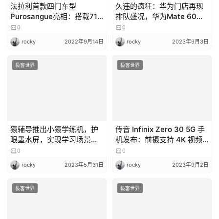
法拉利首款四门车型
久违的疯狂：华为门店再现
Purosangue亮相：搭载715
排队盛况，华为Mate 60
马力V12发动机
Pro引发抢购热潮
0
0
rocky
2022年9月14日
rocky
2023年9月3日
极客世界
极客世界
猿辅导推出小猿学练机，护
传音 Infinix Zero 30 5G 手
眼墨水屏，实现学习场景全
机发布：前摄支持 4K 视频
面数字化
录制，运存最高达 21GB
0
0
rocky
2023年5月31日
rocky
2023年9月2日
极客世界
极客世界