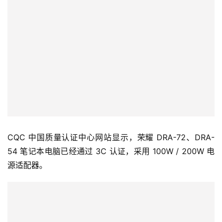
测
师
旅
行
登录
注册
家
车
讯
CQC 中国质量认证中心网站显示，荣耀 DRA-72、DRA-
快
54 笔记本电脑已经通过 3C 认证，采用 100W / 200W 电
报
源适配器。
专
栏