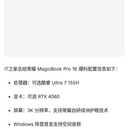
吉
开
T
a
l
k
IT之家总结荣耀 MagicBook Pro 16 爆料配置信息如下：
处理器：可选酷睿 Ultra 7 155H
显卡：可选 RTX 4060
屏幕：3K 分辨率，支持荣耀自研绿洲护眼技术
Windows 阵营首发支持空间音频