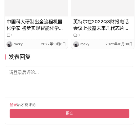
中国科大研制出全流程机器
英特尔在2022Q3财报电话
化学家 初步实现智能化学范
会议上披露未来几代芯片规
式
划进展
1
0
rocky
2022年10月6日
rocky
2022年10月30日
发表回复
请登录后评论...
登录
后才能评论
提交