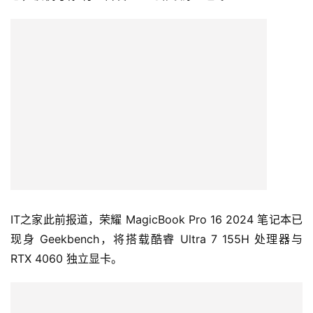
首
页
智
车
时
代
新
IT之家此前报道，荣耀 MagicBook Pro 16 2024 笔记本已
能
现身 Geekbench，将搭载酷睿 Ultra 7 155H 处理器与 
源
RTX 4060 独立显卡。
评