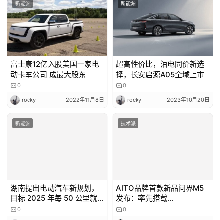
新能源
新能源
富士康12亿入股美国一家电
超高性价比，油电同价新选
动卡车公司 成最大股东
择，长安启源A05全域上市
0
0
rocky
2022年11月8日
rocky
2023年10月20日
新能源
技术派
湖南提出电动汽车新规划，
AITO品牌首款新品问界M5
目标 2025 年每 50 公里就
发布：率先搭载
有一个充电站
0
HarmonyOS智能座舱
0
rocky
2023年1月3日