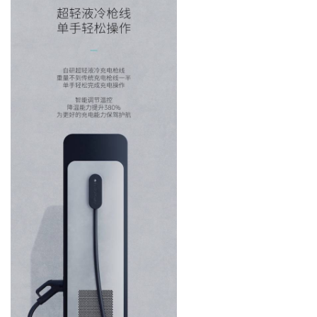
师
旅
行
登录
注册
家
车
讯
快
报
专
栏