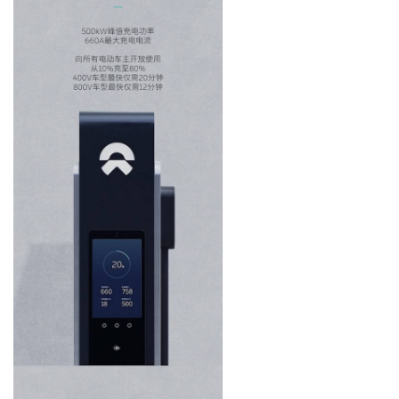
首
页
智
车
时
代
新
能
源
评
测