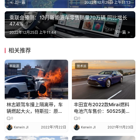
上一篇
2022年12月25日 上午11:13
乘联会预测：12月新能源车零售销量70万辆 同比增长
47.4%
2022年12月25日 上午11:44
下一篇
相关推荐
新能源
技术派
林志颖驾车撞上隔离带，车
丰田宣布2022款Mirai燃料
辆燃起大火，特斯拉：原因
电池汽车售价：50525美元
暂不清楚
起步
0
0
Kerwin JI
2022年7月22日
Kerwin JI
2021年11月23日