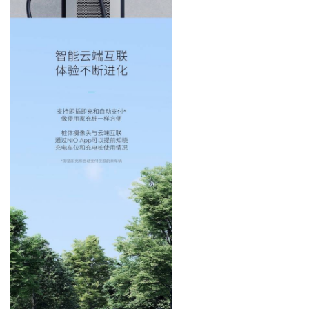
吉
开
T
a
l
k