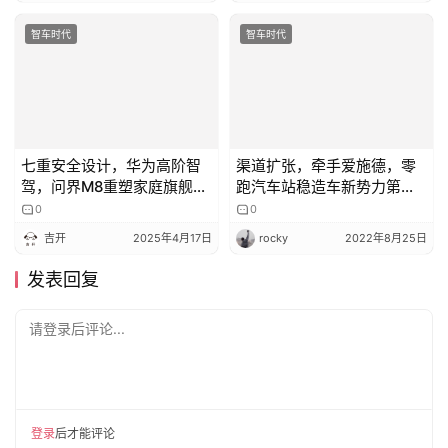
七重安全设计，华为高阶智
渠道扩张，牵手爱施德，零
驾，问界M8重塑家庭旗舰
跑汽车站稳造车新势力第一
SUV新格局
阵营
0
0
吉开
2025年4月17日
rocky
2022年8月25日
发表回复
请登录后评论...
登录
后才能评论
提交