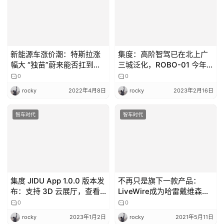
新能源车涨价潮：特斯拉涨
集度：高阶智驾已在北上广
幅大 “独苗”蔚来能否扛到最
三城泛化，ROBO-01 今年
后？
下半年交付
0
0
rocky
2022年4月8日
rocky
2023年2月16日
智车时代
智车时代
集度 JIDU App 1.0.0 版本发
不再只是旗下一款产品：
布：支持 3D 云展厅，查看
LiveWire成为哈雷戴维森电
汽车机器人
动摩托车品牌
0
0
rocky
2023年1月2日
rocky
2021年5月11日
智车时代
智车时代