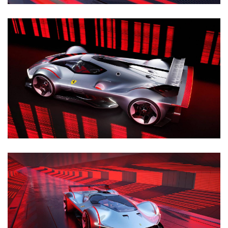
行
登录
注册
家
车
讯
快
报
专
栏
吉
开
T
a