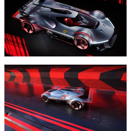
智
车
时
代
新
能
源
评
测
师
旅