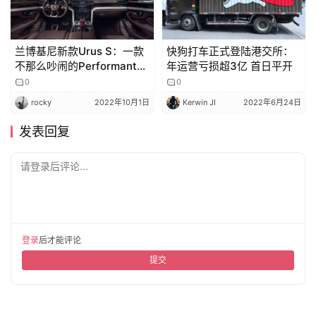
兰博基尼新款Urus S：一款
快狗打车正式登陆港交所：
不那么吵闹的Performante
年运营亏损超3亿 首日平开
车型
0
0
rocky
2022年10月1日
Kerwin JI
2022年6月24日
发表回复
请登录后评论...
登录
后才能评论
提交