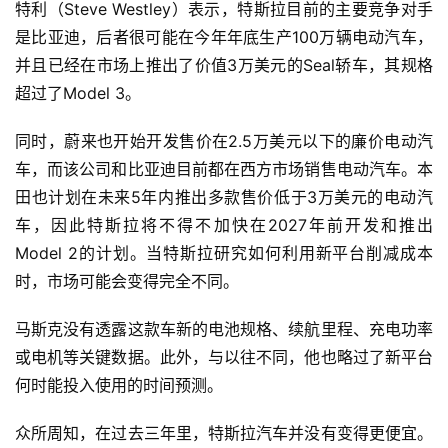
特利（Steve Westley）表示，特斯拉目前的主要竞争对手
页
是比亚迪，后者很可能在今年年底生产100万辆电动汽车，
并且已经在市场上推出了价值3万美元的Seal轿车，其规格
超过了Model 3。
智
车
同时，蔚来也开始开发售价在2.5万美元以下的廉价电动汽
时
车，而该公司和比亚迪目前都在西方市场销售电动汽车。本
代
田也计划在未来5年内推出多款售价低于3万美元的电动汽
车，因此特斯拉将不得不加快在2027年前开发和推出
新
Model 2的计划。当特斯拉研究如何利用新平台削减成本
能
时，市场可能会变得完全不同。
源
马斯克没有透露这款车新的电池规格、续航里程、充电功率
或电机等关键数据。此外，与以往不同，他也略过了新平台
评
何时能投入使用的时间预测。
测
师
众所周知，在过去三年里，特斯拉汽车并没有变得更便宜。