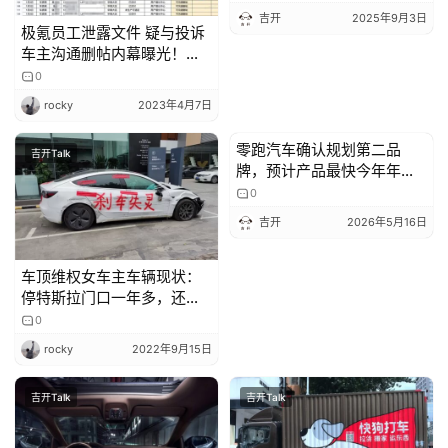
吉开
2025年9月3日
极氪员工泄露文件 疑与投诉
车主沟通删帖内幕曝光！客
服回应
0
rocky
2023年4月7日
零跑汽车确认规划第二品
吉开Talk
吉开Talk
牌，预计产品最快今年年底
或明年亮相
0
吉开
2026年5月16日
车顶维权女车主车辆现状：
停特斯拉门口一年多，还盖
上了车衣
0
rocky
2022年9月15日
吉开Talk
吉开Talk