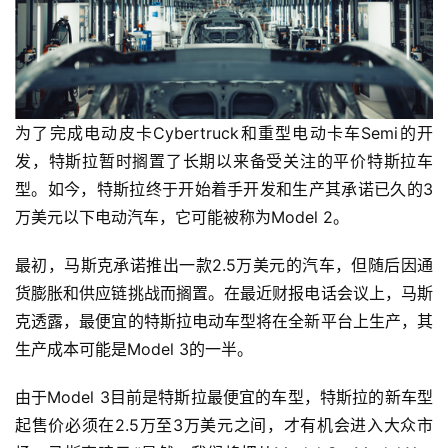
为了完成电动皮卡Cybertruck和重型电动卡车Semi的开
发，特斯拉暂时搁置了长期以来备受关注的平价特斯拉车
型。如今，特斯拉终于开始着手开发和生产其承诺已久的3
万美元以下电动汽车，它可能被称为Model 2。
最初，马斯克承诺推出一款2.5万美元的汽车，但随后因通
货膨胀和供应链挑战而搁置。在最近财报电话会议上，马斯
克透露，最便宜的特斯拉电动车型将在全新平台上生产，其
生产成本可能是Model 3的一半。
由于Model 3目前是特斯拉最便宜的车型，特斯拉的新车型
起售价必须在2.5万至3万美元之间，才有机会进入大众市