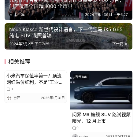
九号出行智能电动车国内累计出货量突破 400 万台，
门店覆盖全国超 1000 个市县
上一篇
2024年6月30日 下午6:27
Neue Klasse 新世代设计语言，下一代宝马 iX5 G65
纯电 SUV 谍照首曝
2024年7月2日 下午7:25
下一篇
相关推荐
小米汽车保值率第一？顶流
吉开Talk
吉开Talk
网红溢价红利，不是“工业品
残值神话”
0
吉开
2026年1月31日
问界 M9 旗舰 SUV 路试视频
曝光，12 月上市
0
rocky
2023年9月27日