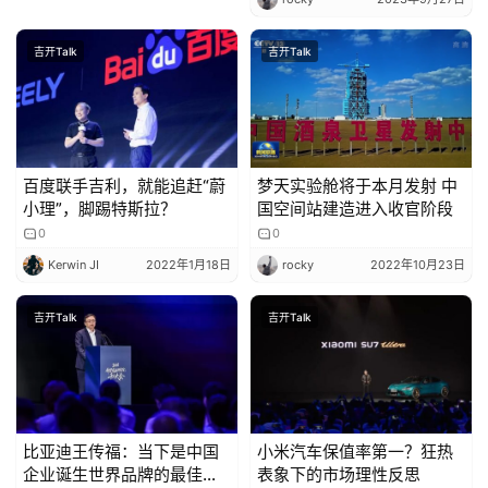
吉开Talk
吉开Talk
百度联手吉利，就能追赶“蔚
梦天实验舱将于本月发射 中
小理”，脚踢特斯拉？
国空间站建造进入收官阶段
0
0
Kerwin JI
2022年1月18日
rocky
2022年10月23日
吉开Talk
吉开Talk
比亚迪王传福：当下是中国
小米汽车保值率第一？狂热
企业诞生世界品牌的最佳历
表象下的市场理性反思