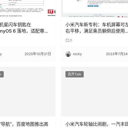
机星闪车钥匙在
小米汽车新专利：车机屏幕可
onyOS 6 落地，适配尊界
右平移，满足乘员躺倒后使用
、享界 S9T、问界 M9 等
求
0
ky
2025年10月31日
rocky
2023年7月2
k
吉开Talk
“导航”，百度地图推出高
小米汽车轮轴比闹剧，一汽丰
计划
高管吐槽：雷军算错数，车企