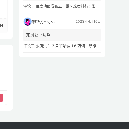
评论于
百度地图发布五一景区热度排行：淄博八大局早市，遥遥领先
柳华芳～小芳侠
2023年4月10日
3日
东风要掉队啊
评论于
东风汽车 3 月销量达 1.6 万辆，新能源汽车 Q1 累计销量同比下滑 54.02%