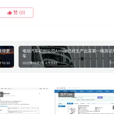
赞
(0)
0
0
生成海报
获得更
电动汽车初创公司Arrival已经生产出其第一辆测试
车
10:30
2022年10月1日 上午9:42
下
k
吉开Talk