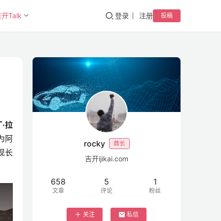
开Talk
登录
注册
投稿
·拉
为阿
rocky
酋长
现长
吉开ijikai.com
658
5
1
文章
评论
粉丝
关注
私信