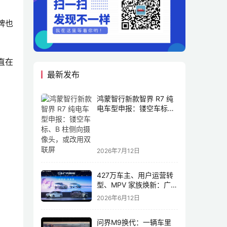
牌也
直在
最新发布
鸿蒙智行新款智界 R7 纯
电车型申报：镂空车标、
B 柱侧向摄像头，或改用
双联屏
2026年7月12日
427万车主、用户运营转
型、MPV 家族焕新：广汽
传祺书写新传奇
2026年6月12日
问界M9换代：一辆车里