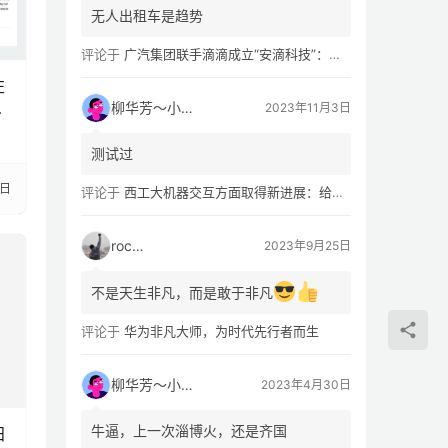
无人出租车是趋势
评论于
广汽集团联手滴滴成立“安滴科技”：加速 L4 级 Robotaxi 量产
左
需
柳华芳～小芳侠
2023年11月3日
测试过
4日
评论于
西工大机器交互方面取得新进展：给无人机“装上大脑、建立群聊”
rocky
2023年9月25日
不是天生非凡，而是敢于非凡
评论于
华为非凡大师，为时代先行者而生
柳华芳～小芳侠
2023年4月30日
田
牛逼，上一次淄博火，还是齐国
抄