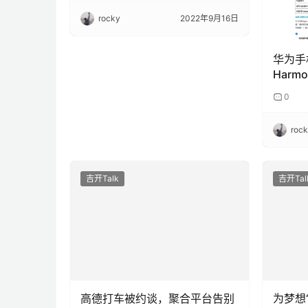
rocky
2022年9月16日
华为手
Harm
S800
0
车型
roc
吉开Talk
吉开Tal
高德打车被约谈，聚合平台告别
为梦想
“野蛮生长”
考护航