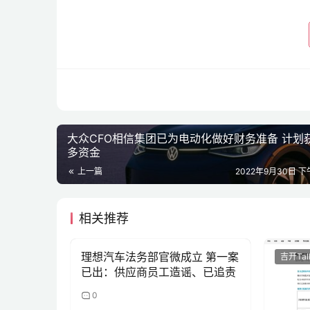
rocky
酋长
大众CFO相信集团已为电动化做好财务准备 计划
多资金
上一篇
2022年9月30日 下午
相关推荐
理想汽车法务部官微成立 第一案
吉开Talk
吉开Tal
已出：供应商员工造谣、已追责
0