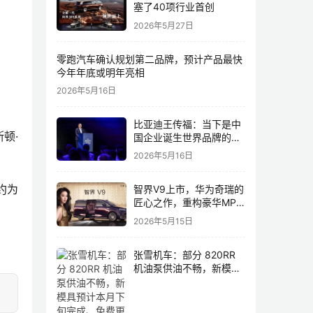
塞了40项行业首创
2026年5月27日
零跑汽车确认规划第二品牌，预计产品最快
今年年底或明年亮相
2026年5月16日
比亚迪王传福：当下是中
顿·
国企业诞生世界品牌的最
佳历史机遇，尤其是制造
2026年5月16日
业领域
约为
智界V9上市，华为奇瑞的
匠心之作，重构豪华MPV
市场格局
2026年5月15日
张雪机车：部分 820RR
机油泵供油不畅，新模具
预计本月下旬完成、免费
更换