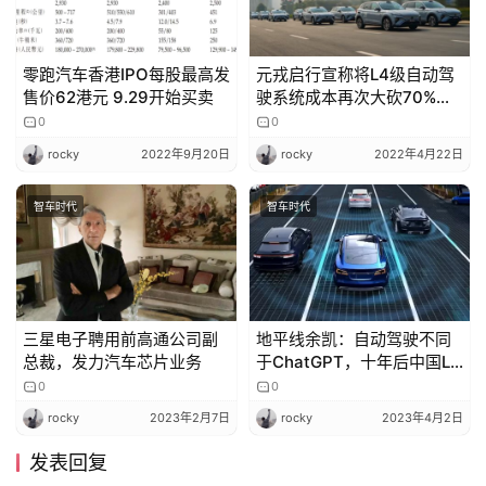
零跑汽车香港IPO每股最高发
元戎启行宣称将L4级自动驾
售价62港元 9.29开始买卖
驶系统成本再次大砍70%至
3000美元
0
0
rocky
2022年9月20日
rocky
2022年4月22日
智车时代
智车时代
三星电子聘用前高通公司副
地平线余凯：自动驾驶不同
总裁，发力汽车芯片业务
于ChatGPT，十年后中国L3
不会真正实现
0
0
rocky
2023年2月7日
rocky
2023年4月2日
发表回复