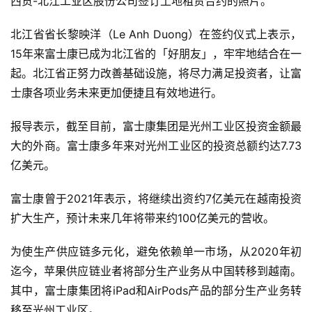
西贡-北江工业区股份公司签订土地租赁合约的照片。
北江省省长黎映洋（Le Anh Duong）在签约仪式上表示，
15年来富士康已成为北江省的「好朋友」，牢牢地结合在一
起。北江省正努力改善基础设施，将尽力满足投资者，让富
首
士康各项业务未来更加便捷且有效地进行。
页
报导表示，截至目前，富士康集团是光州工业区投资金额最
大的外商。富士康多年来对光州工业区的投资总额约达7.73
智
亿美元。
车
时
富士康曾于2021年表示，将继续出资约7亿美元在越南投资
代
扩大生产，预计未来几年将带来约100亿美元的营收。
为使生产供应链多元化，避免依赖单一市场，从2020年初
新
迄今，苹果供应链业者将部分生产业务从中国转移到越南。
能
其中，富士康集团将iPad和AirPods产品的部分生产业务转
源
移至光州工业区。