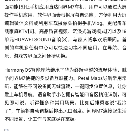
首
页
问界M7搭载 HUAWEI DriveONE 纯电驱增程平台，专为增
程系统打造的1.5T四缸增程器3.0，一升油可发3.13度电。
城市通勤用电，CLTC的纯电续航可达200公里以上；远途
智
自驾时，CLTC工况续航可达1220公里[9]，百公里油耗低
车
至5.8L，告别里程焦虑。V2L外放电功能[10]支持电烤炉等
时
大功率电器，更是精致露营活动的标配。双电机四驱系统综
代
合最大输出功率330kW，百公里加速4.8s[11]，配合精心调
校的全铝合金底盘和适宜的轴距设计，将舒适性与运动性完
美统一，带来行云流水般的驾驶感受。
新
能
AITO始终注重用户出行安全，问界M7按照最新的2021版
源
C-NCAP五星安全标准设计，用丰富的主被动安全配置为每
一次出行保驾护航。电池组拥有隔热、主动降温、防爆等多
评
重防护，避免发生热失控；行业领先的电池VHR技术支持实
测
时预警、AI学习和云-端-服务协同防护，犹如可靠的管家为
师
电池提供全天候保护。