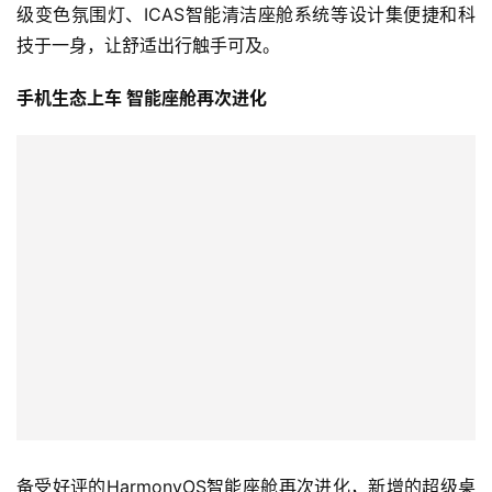
编辑微信文档或利用车载摄像头拍摄手机Vlog。更配备车
载家庭KTV[6]、高品质音视频、沉浸式游戏模式[7]以及19
单元HUAWEI SOUND音响[8]，与家人畅享欢乐瞬间。首
创的车机多任务中心可以快速切换不同应用，在导航、音
乐、游戏等界面之间便捷切换。
HarmonyOS智能座舱继承了华为终端卓越的流畅体验，赋
予问界M7便捷的多设备互联能力。Petal Maps导航常用常
新，能够在不同设备间无缝流转，一键同步位置信息，让你
爱上车机导航。语音助手小艺拥有智能四音区精准识别，可
见即可说，听得懂多种常用场景，比如后排乘客说“我冷
了”，车辆将自动调整后排出风口温度。问界M7连接起生活
不同场景，让工作与家庭尽在掌握。
兼具舒适与操控 超可靠安全出行体验