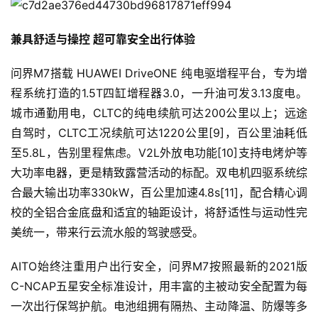
旅
行
高品质服务体验 站稳高端SUV市场
登录
注册
家
在创下新品牌单车型销量最快破万记录之后，问界M5又实
现单月大定数量破万，已经稳稳占据高端SUV市场。AITO
车
的服务网络也日趋完善，目前充电网络支持全国300+城市
讯
共18万+公共充电桩，此外全国范围已有600+华为门店可
快
以进行产品的体验及试驾，以及覆盖109+城市的122+家
报
AITO用户中心，为用户提供高品质的服务体验。
作为AITO品牌进阶之作，问界M7拥有更大的空间、更舒适
专
的座舱和更智能的体验，是随心驾驭的家庭之选，极致舒适
栏
的商务之作。7月4日起，问界M7将陆续在全国150+城市
600+华为门店进行真车展示，7月23日起正式开启试驾。
消费者可通过华为商城、华为体验店、我的华为APP以及