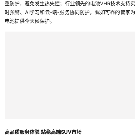
吉
AITO官网、AITO用户中心、AITO APP进行预约预定。首
开
T
批预定问界M7车主有专享好礼，还有HUAWEI Card车主权
a
益与服务，尽享尊崇用车体验。
l
k
吉开 ijikai.com。发布者：rocky，(稿源： )转载请注明出处：
https://www.ijikai.com/t/1927
问界M7
赞
(0)
生成海报
0
0
Rivian正在开启其“冒险网络”中的首批EV快速充电站