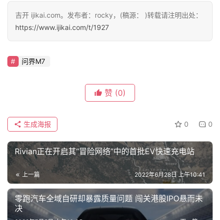
智车时代
智车时代
高通出售EV无线充电部门
李斌：2023 年蔚来还有三
Halo给WiTricity，只做小股
款新车要发布，整体销量将
东
超过雷克萨斯燃油车
1
0
吉开
2019年2月12日
rocky
2022年12月25日
涨价惹众怒！汽车之家、懂
智车时代
智车时代
车帝、易车遭多地协会抵制
0
rocky
2023年1月5日
全面加速新能源化，奇瑞发
布独立新能源电动品牌 iCAR
0