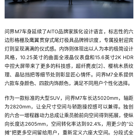
问界M7车身延续了AITO品牌家族化设计语言，标志性的六
边形格栅及鹰翼贯穿式尾灯极具品牌辨识度，专属投射迎宾
灯则呈现满满的仪式感。内饰则体现出以人为本的极简设计
风格，10.25英寸的曲面全液晶仪表盘和15.6英寸2K HDR
中控大屏带来了更多的科技感，超纤麂皮[2]、樱桃木质纹
理、晶钻挡把等细节处则彰显匠心情怀。问界M7全系提供
六款车身颜色、四款内饰颜色，满足不同用户个性化选择。
作为一款标准的大型SUV，问界M7车长达5020mm，轴距
为2820mm，让全尺寸空间与轿跑操控感可以兼得。独创
的六合一增程器动力总成让乘员舱前向空间得到拓展，使纵
向长度达2605mm，空间转化率达到92.4%，用更少的“公
摊”把更多空间留给用户，重新定义六座大空间。分段式全