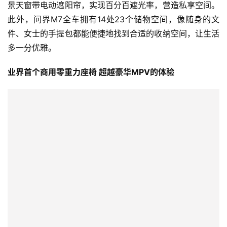
景天窗带电动遮阳帘，实现百分百遮光率，营造私享空间。
此外，问界M7全车拥有14处23个储物空间，像随身的文
件、女士的手提包都能便捷地找到合适的收纳空间，让生活
多一分优雅。
业界首个商用零重力座椅 超越豪华MPV的体验
问界M7以人性化科技满足用户对于舒适出行的追求，带来
超越豪华MPV的体验。后排座椅靠背支持六档至多33度调
节，并配备独立音响、空调出风口、照明灯等配置，让出行
没有将就。业界首个商用的AITO零重力座椅采用零压感知
人体工学设计，打造压力分布超均匀的座椅靠背坐垫，比平
躺的座椅可以更有效缓解身心压力与疲惫；用户语音或者一
键打开即可实现最舒适的零重力坐姿。结合全新的小憩模
式，能够快速切换独享休息空间，静心享受车内的每一份空