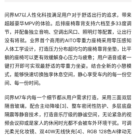
间、每一份时间。
问界M7车内每一个细节都从用户需求打造，采用三面双层
隔音玻璃，配合主动降噪[3]、整车密闭性防护、多层底盘
隔震等静音技术，打造音乐厅级的静谧空间，无论紧急的视
频会议抑或是家人的休闲时光都不会被车外环境干扰。可调
光柔光化妆镜、双40W无线快充[4]、RGB 128色AI律动无
级变色氛围灯、ICAS智能清洁座舱系统等设计集便捷和科
技于一身，让舒适出行触手可及。
手机生态上车 智能座舱再次进化
备受好评的HarmonyOS智能座舱再次进化，新增的超级桌
面功能[5]让手机应用直达问界M7车机，用户可以通过大屏
操作手机应用，软件界面会根据屏幕自适应，方便利用大屏