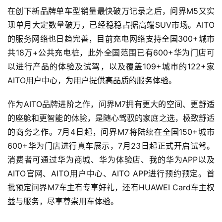
上一篇
2022年6月28日 上午10:41
零跑汽车全域自研却暴露质量问题 闯关港股IPO悬而未
决
2022年7月5日 上午10:05
下一篇
相关推荐
智车时代
智车时代
10万元国民电动车成了！比
2023 年 Q2 全球纯电汽车销
亚迪海豚4月狂卖12040辆
量同比增长 50%，特斯拉、
飞度彻底追不上
比亚迪份额前二
0
0
rocky
2022年5月4日
rocky
2023年9月3日