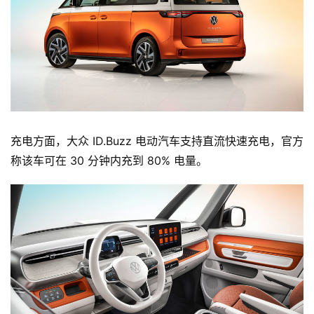
智
车
时
代
充电方面，大众 ID.Buzz 电动汽车支持直流快速充电，官方
新
称
该车可在 30 分钟内充到 80% 电量
。
能
源
评
测
师