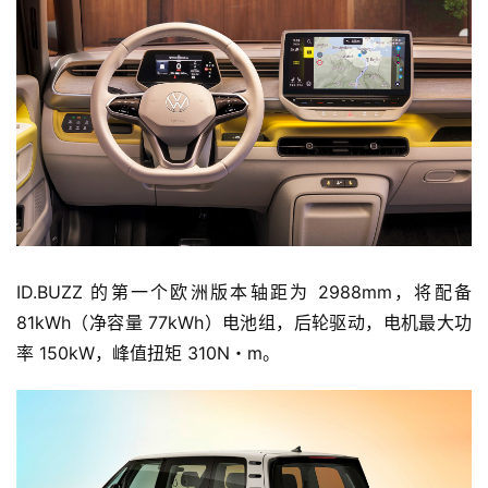
ID.BUZZ 的第一个欧洲版本轴距为 2988mm，将
配备 
81kWh（净容量 77kWh）电池组
，后轮驱动，
电机最大功
率 150kW，峰值扭矩 310N・m
。
首
页