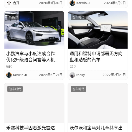
吉开
2020年1月30日
Kerwin JI
2023年2月9日
新能源
智车时代
小鹏汽车与小度达成合作！
通用和福特申请部署无方向
优化升级语音问答等人机交
盘和踏板的汽车
互体验
0
0
Kerwin JI
2022年6月21日
rocky
2022年7月21日
智车时代
智车时代
禾赛科技半固态激光雷达
沃尔沃和宝马对儿童共享出