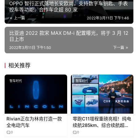
OPPO 智行正式落地长安欧尚，支持数字车钥匙、手表
a
控车等功能，合作车企超 80 家
l
上一篇
2022年3月11日 下午1:46
k
比亚迪 2022 款宋 MAX DM-i 配置曝光，将于 3 月 12
日上市
2022年3月11日 下午1:50
下一篇
相关推荐
智车时代
智车时代
Rivian正在为林肯打造一款
零跑C11增程重磅亮相！纯电
全电动汽车
续航285km、综合续航超
1000公里
0
0