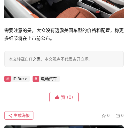
旅
行
登录
注册
家
需要注意的是，大众没有透露美国车型的价格和配置，称更
多细节将在上市前公布。
车
讯
快
本文转载自
IT之家
，本文观点不代表吉开立场。
报
ID.Buzz
电动汽车
专
栏
赞
(0)
吉
生成海报
0
0
开
T