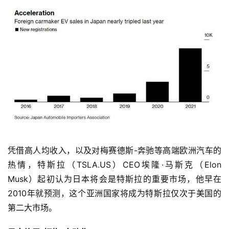
凭借高人均收入，以及对梅赛德斯-奔驰等高端欧洲汽车的
热情，特斯拉（TSLA.US）CEO埃隆·马斯克（Elon
Musk）起初认为日本将会是特斯拉的重要市场，他早在
2010年就预测，这个亚洲国家将成为特斯拉仅次于美国的
第二大市场。