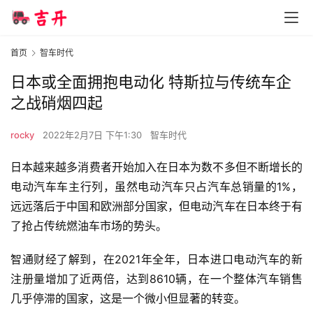
首页
智车时代
日本或全面拥抱电动化 特斯拉与传统车企
之战硝烟四起
rocky
2022年2月7日 下午1:30
智车时代
日本越来越多消费者开始加入在日本为数不多但不断增长的
电动汽车车主行列，虽然电动汽车只占汽车总销量的1%，
远远落后于中国和欧洲部分国家，但电动汽车在日本终于有
了抢占传统燃油车市场的势头。
智通财经了解到，在2021年全年，日本进口电动汽车的新
注册量增加了近两倍，达到8610辆，在一个整体汽车销售
几乎停滞的国家，这是一个微小但显著的转变。