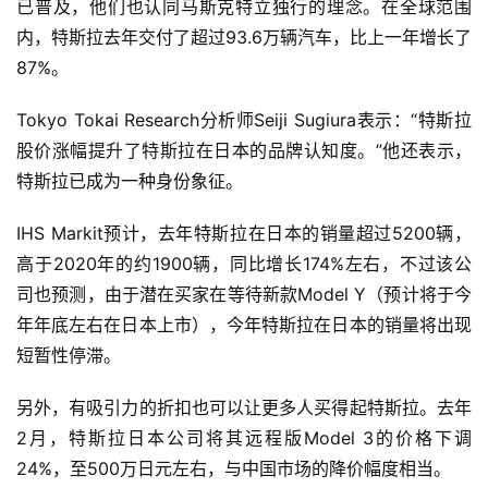
已普及，他们也认同马斯克特立独行的理念。在全球范围
内，特斯拉去年交付了超过93.6万辆汽车，比上一年增长了
87%。
Tokyo Tokai Research分析师Seiji Sugiura表示：“特斯拉
股价涨幅提升了特斯拉在日本的品牌认知度。”他还表示，
特斯拉已成为一种身份象征。
IHS Markit预计，去年特斯拉在日本的销量超过5200辆，
首
高于2020年的约1900辆，同比增长174%左右，不过该公
页
司也预测，由于潜在买家在等待新款Model Y（预计将于今
年年底左右在日本上市），今年特斯拉在日本的销量将出现
短暂性停滞。
智
车
另外，有吸引力的折扣也可以让更多人买得起特斯拉。去年
时
代
2月，特斯拉日本公司将其远程版Model 3的价格下调
24%，至500万日元左右，与中国市场的降价幅度相当。