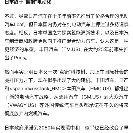
日本终于“拥抱”电动化
不过，尽管日产汽车在十多年前率先推出了价格合理的电动
汽车Leaf，但日本国内仍对在纯电动汽车上押注过多持谨慎
态度。相反，日本举国之力探索氢能源新技术，以及日本汽
车制造商和政府更倾向于推广混合动力汽车，认为这是一种
更经济的车型，丰田汽车（TM.US）在大约25年前率先推
出了Prius。
然而事实证明日本又一次“点错”科技树，加上在国际社会的
减排压力之下，现在似乎出现了大的转机。丰田汽车、日产
和<span id=usstock_HMC>本田汽车（HMC.US）都推出
了新的电动汽车战略，从通用汽车（GM.US）到大众汽车
（VWAGY.US）等外国传统汽车巨头都承诺在不久的将来
彻底放弃内燃机汽车。
日本政府承诺到2050年实现碳中和，似乎也已经改变了早