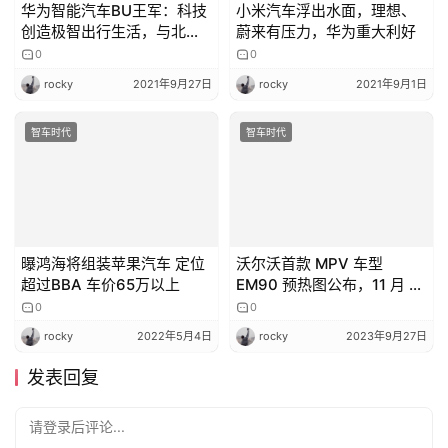
华为智能汽车BU王军：科技
小米汽车浮出水面，理想、
创造极智出行生活，与北
蔚来有压力，华为重大利好
汽、长安、广汽的战略合作
0
0
采用华为全栈智能汽车解决
rocky
2021年9月27日
rocky
2021年9月1日
方案
智车时代
智车时代
曝鸿海将组装苹果汽车 定位
沃尔沃首款 MPV 车型
超过BBA 车价65万以上
EM90 预热图公布，11 月 12
日正式发布
0
0
rocky
2022年5月4日
rocky
2023年9月27日
发表回复
请登录后评论...