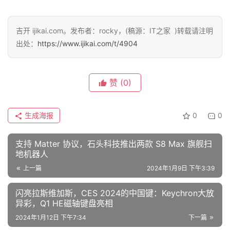
评
测
吉开 ijikai.com。发布者：rocky，(稿源：IT之家 )转载请注明
师
出处：
https://www.ijikai.com/t/4904
旅
赞
(0)
行
登录
注册
家
生成海报
0
0
支持 Matter 协议，石头科技推出两款 S8 Max 旗舰扫
车
地机器人
讯
快
上一篇
2024年1月9日 下午3:39
报
闪亮拉斯维加斯，CES 2024的中国键：Keychron大放
异彩，Q1 HE磁轴键盘亮相
2024年1月12日 下午7:34
下一篇
专