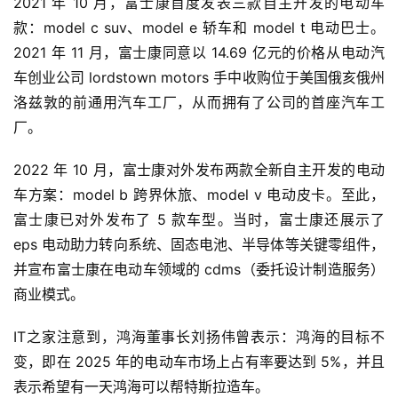
2021 年 10 月，富士康首度发表三款自主开发的电动车
款：model c suv、model e 轿车和 model t 电动巴士。
2021 年 11 月，富士康同意以 14.69 亿元的价格从电动汽
车创业公司 lordstown motors 手中收购位于美国俄亥俄州
首
洛兹敦的前通用汽车工厂，从而拥有了公司的首座汽车工
页
厂。
2022 年 10 月，富士康对外发布两款全新自主开发的电动
智
车方案：model b 跨界休旅、model v 电动皮卡。至此，
车
时
富士康已对外发布了 5 款车型。当时，富士康还展示了 
代
eps 电动助力转向系统、固态电池、半导体等关键零组件，
并宣布富士康在电动车领域的 cdms（委托设计制造服务）
商业模式。
新
能
IT之家注意到，鸿海董事长刘扬伟曾表示：鸿海的目标不
源
变，即在 2025 年的电动车市场上占有率要达到 5%，并且
表示希望有一天鸿海可以帮特斯拉造车。