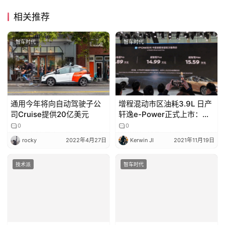
栏
相关推荐
吉
智车时代
智车时代
开
T
a
l
k
通用今年将向自动驾驶子公
增程混动市区油耗3.9L 日产
司Cruise提供20亿美元
轩逸e-Power正式上市：
13.89万起
0
0
rocky
2022年4月27日
Kerwin JI
2021年11月19日
技术派
智车时代