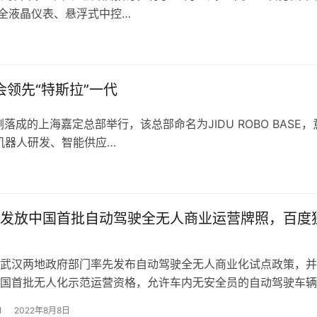
全液晶仪表、悬浮式中控…
会领先“特斯拉”一代
的上海嘉定总部举行，该总部命名为JIDU ROBO BASE，
机器人研发、智能供应…
发放中国首批自动驾驶全无人商业运营牌照，百度
武汉两地政府部门率先发布自动驾驶全无人商业化试点政策，并
国首批无人化示范运营资格，允许车内无安全员的自动驾驶车辆
开展商业化服务。此次政策落地，标志…
I
2022年8月8日