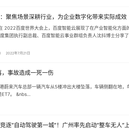
：聚焦场景深耕行业，为企业数字化带来实际成效
，在 2022百度世界大会上，百度智能云展现了在产业智能化方面
度集团执行副总裁、百度智能云事业群组负责人沈抖博士分享了
级的技术成果和产业趋势洞察…
I
2022年7月21日
落，事故造成一死一伤
新港蔚来汽车总部一辆汽车从5楼冲出大楼坠落，车辆侧翻在地，
7。 &nbs…
竞逐“自动驾驶第一城”！广州率先启动“整车无人”