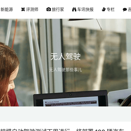
新能源
评测师
旅行家
车讯快报
专栏
吉
无人驾驶
无人驾驶那些事儿