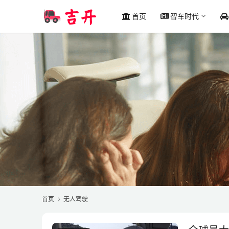
首页
智车时代
首页
无人驾驶