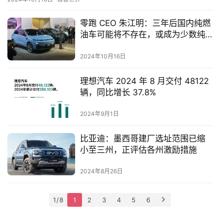
快
零跑 CEO 朱江明：三年后国内纯燃
报
油车可能将不存在，或成为少数纯
汽车爱好者的专属
2024年10月16日
专
栏
理想汽车 2024 年 8 月交付 48122
辆，同比增长 37.8%
吉
2024年9月1日
开
T
比亚迪：墨西哥建厂选址范围已缩
a
小至三州，正评估各州激励措施
l
k
2024年8月26日
1 / 8
1
2
3
4
5
6