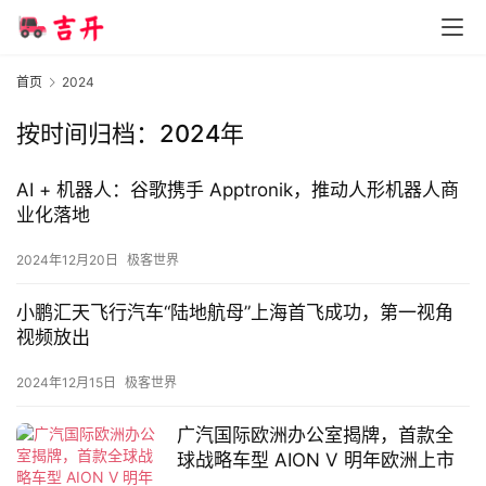
首页
2024
按时间归档：2024年
AI + 机器人：谷歌携手 Apptronik，推动人形机器人商
业化落地
首
2024年12月20日
极客世界
页
小鹏汇天飞行汽车“陆地航母”上海首飞成功，第一视角
视频放出
智
2024年12月15日
极客世界
车
时
广汽国际欧洲办公室揭牌，首款全
代
球战略车型 AION V 明年欧洲上市