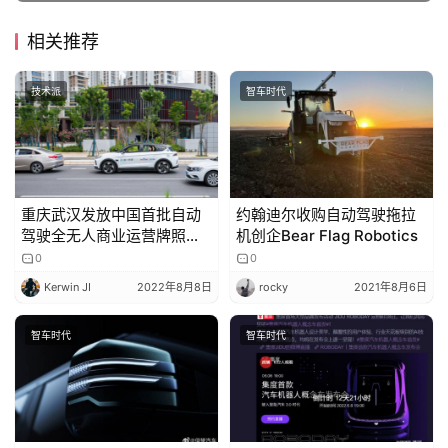
相关推荐
技术派
智车时代
重庆武汉发放中国首批自动
约翰迪尔收购自动驾驶拖拉
驾驶全无人商业运营牌照，
机创企Bear Flag Robotics
百度独家获批
0
0
Kerwin JI
2022年8月8日
rocky
2021年8月6日
智车时代
智车时代