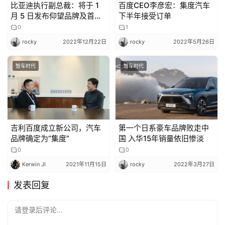
比亚迪执行副总裁：将于 1
百度CEO李彦宏：集度汽车
月 5 日发布仰望品牌及首款
下半年接受订单
车型
0
1
rocky
2022年12月22日
rocky
2022年5月26日
智车时代
智车时代
吉利百度成立新公司，汽车
第一个日系豪车品牌败走中
品牌确定为“集度”
国 入华15年销量依旧惨淡
0
0
Kerwin JI
2021年11月15日
rocky
2022年3月27日
发表回复
请登录后评论...