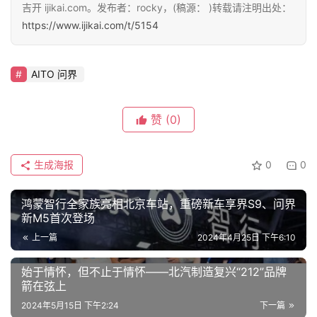
吉开 ijikai.com。发布者：rocky，(稿源： )转载请注明出处：
https://www.ijikai.com/t/5154
车
讯
快
AITO 问界
报
赞
(0)
专
栏
生成海报
0
0
鸿蒙智行全家族亮相北京车站，重磅新车享界S9、问界
新M5首次登场
吉
开
上一篇
2024年4月25日 下午6:10
T
a
始于情怀，但不止于情怀——北汽制造复兴“212”品牌
箭在弦上
l
k
2024年5月15日 下午2:24
下一篇