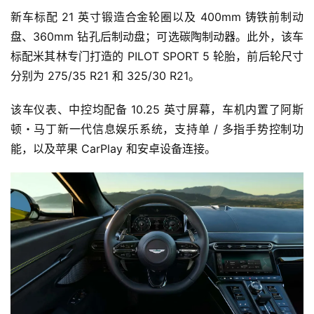
新车标配 21 英寸锻造合金轮圈以及 400mm 铸铁前制动
盘、360mm 钻孔后制动盘；可选碳陶制动器。此外，该车
标配米其林专门打造的 PILOT SPORT 5 轮胎，前后轮尺寸
分别为 275/35 R21 和 325/30 R21。
该车仪表、中控均配备 10.25 英寸屏幕，车机内置了阿斯
顿・马丁新一代信息娱乐系统，支持单 / 多指手势控制功
首
能，以及苹果 CarPlay 和安卓设备连接。
页
智
车
时
代