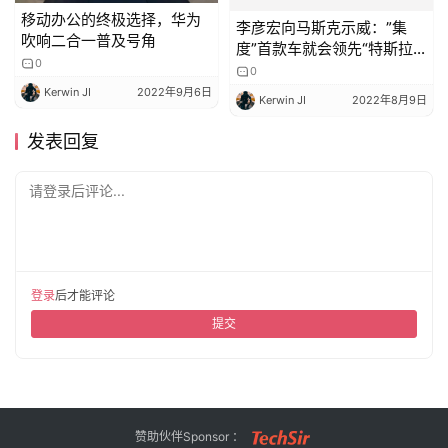
移动办公的终极选择，华为
李彦宏向马斯克示威：”集
吹响二合一普及号角
度”首款车就会领先“特斯拉”
一代
0
0
Kerwin JI
2022年9月6日
Kerwin JI
2022年8月9日
发表回复
请登录后评论...
登录
后才能评论
提交
赞助伙伴Sponsor ：