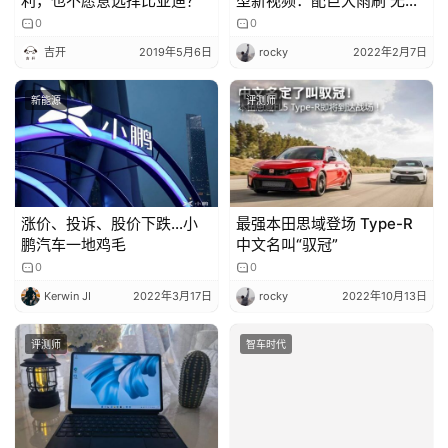
利，也不愿意选择比亚迪？
型新视频：配巨大雨刷 无门
把手
0
0
吉开
2019年5月6日
rocky
2022年2月7日
新能源
评测师
涨价、投诉、股价下跌…小
最强本田思域登场 Type-R
鹏汽车一地鸡毛
中文名叫“驭冠”
0
0
Kerwin JI
2022年3月17日
rocky
2022年10月13日
评测师
智车时代