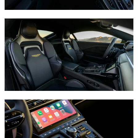
新
能
源
评
测
师
旅
行
登录
注册
家
车
讯
快