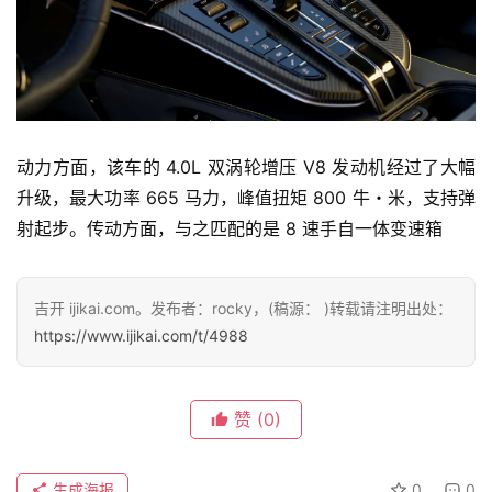
报
专
栏
动力方面，该车的 4.0L 双涡轮增压 V8 发动机经过了大幅
升级，最大功率 665 马力，峰值扭矩 800 牛・米，支持弹
吉
射起步。传动方面，与之匹配的是 8 速手自一体变速箱
开
T
a
吉开 ijikai.com。发布者：rocky，(稿源： )转载请注明出处：
l
https://www.ijikai.com/t/4988
k
赞
(0)
生成海报
0
0