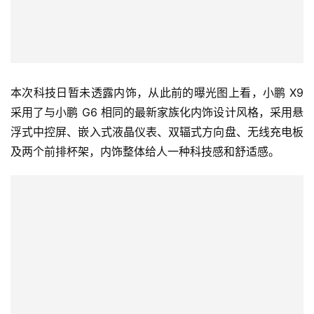
新
能
源
本次科技日暂未透露内饰，从此前的曝光图上看，小鹏 X9 
采用了与小鹏 G6 相同的最新家族化内饰设计风格，采用悬
浮式中控屏、嵌入式液晶仪表、双辐式方向盘、无线充电板
评
测
及两个前排杯架，内饰整体给人一种科技感和舒适感。
师
旅
行
登录
注册
家
车