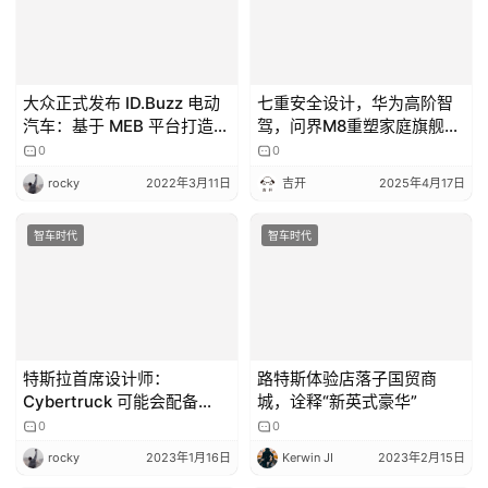
大众正式发布 ID.Buzz 电动
七重安全设计，华为高阶智
汽车：基于 MEB 平台打造，
驾，问界M8重塑家庭旗舰
搭载 81kWh 电池组
SUV新格局
0
0
rocky
2022年3月11日
吉开
2025年4月17日
智车时代
智车时代
特斯拉首席设计师：
路特斯体验店落子国贸商
Cybertruck 可能会配备
城，诠释“新英式豪华”
Yoke 方向盘
0
0
rocky
2023年1月16日
Kerwin JI
2023年2月15日