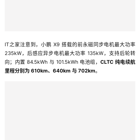
IT之家注意到，小鹏 X9 搭载的前永磁同步电机最大功率 
235kW，后感应异步电机最大功率 135kW，支持后轮转
向；内置 84.5kWh 与 101.5kWh 电池组，
CLTC 纯电续航
里程分别为 610km、640km 与 702km
。
首
页
智
车
时
代