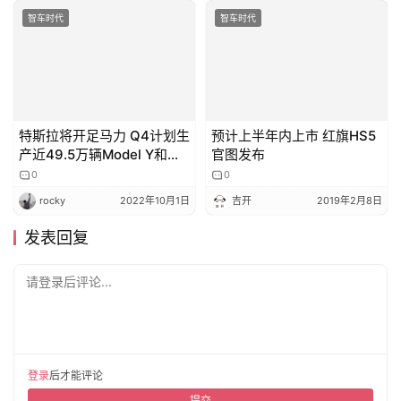
智车时代
智车时代
特斯拉将开足马力 Q4计划生
预计上半年内上市 红旗HS5
产近49.5万辆Model Y和
官图发布
Model 3
0
0
rocky
2022年10月1日
吉开
2019年2月8日
发表回复
请登录后评论...
登录
后才能评论
提交