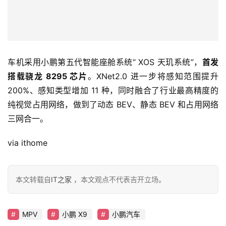
讯
快
报
车机采用小鹏第五代智能座舱系统“ XOS 天玑系统”，
首发
专
搭载骁龙 8295 芯片
。XNet2.0 进一步将感知范围提升 
栏
200%、感知类型增加 11 种，同时融合了行业最高精度的
纯视觉占用网络，做到了动态 BEV、静态 BEV 和占用网络
三网合一。
吉
开
via ithome
T
a
l
本文转载自
IT之家
，本文观点不代表吉开立场。
k
MPV
小鹏 X9
小鹏汽车