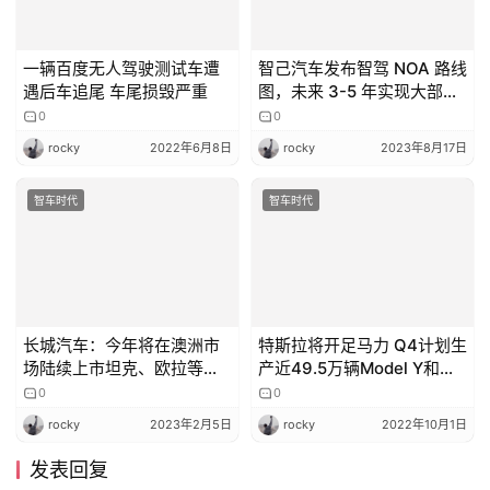
一辆百度无人驾驶测试车遭
智己汽车发布智驾 NOA 路线
遇后车追尾 车尾损毁严重
图，未来 3-5 年实现大部分
场景自动驾驶
0
0
rocky
2022年6月8日
rocky
2023年8月17日
智车时代
智车时代
长城汽车：今年将在澳洲市
特斯拉将开足马力 Q4计划生
场陆续上市坦克、欧拉等新
产近49.5万辆Model Y和
能源车型
0
Model 3
0
rocky
2023年2月5日
rocky
2022年10月1日
发表回复