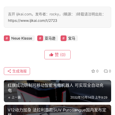
评
吉开 ijikai.com。发布者：rocky，(稿源： )转载请注明出处：
测
https://www.ijikai.com/t/2723
师
Neue Klasse
亚马逊
宝马
旅
行
登录
注册
赞
(0)
家
生成海报
0
0
车
讯
红旗成功研制可移动智能充电机器人 可实现全自动充
快
电
报
上一篇
2022年10月14日 上午9:29
V12动力加身 法拉利首款SUV Purosangue国内发布定
档