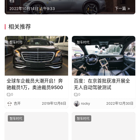
专
栏
2022年10月14日 上午9:33
下一篇
相关推荐
吉
开
智车时代
智车时代
T
a
l
k
全球车企裁员大潮开启！奔
百度：在京首批获准开展全
驰裁员1万，奥迪裁员9500
无人自动驾驶测试
0
0
吉开
2019年12月6日
rocky
2022年12月30日
智车时代
智车时代