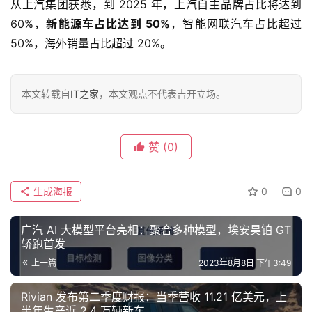
从上汽集团获悉，到 2025 年，上汽自主品牌占比将达到 
60%，
新能源车占比达到 50%
，智能网联汽车占比超过 
50%，海外销量占比超过 20%。
车
讯
快
本文转载自
IT之家
，本文观点不代表吉开立场。
报
赞
(0)
专
栏
生成海报
0
0
吉
广汽 AI 大模型平台亮相：聚合多种模型，埃安昊铂 GT
开
轿跑首发
T
上一篇
2023年8月8日 下午3:49
a
l
Rivian 发布第二季度财报：当季营收 11.21 亿美元，上
k
半年生产近 2.4 万辆新车