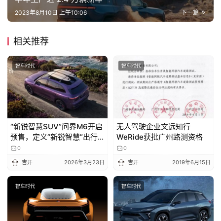
2023年8月10日 上午10:06
下一篇
相关推荐
智车时代
智车时代
“新锐智慧SUV”问界M6开启
无人驾驶企业文远知行
预售，定义“新锐智慧”出行
WeRide获批广州路测资格
新标杆
0
0
吉开
2026年3月23日
吉开
2019年6月15日
智车时代
智车时代