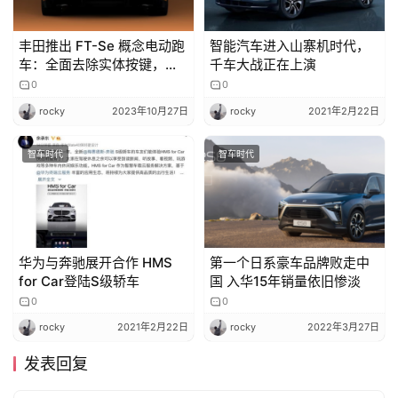
丰田推出 FT-Se 概念电动跑
智能汽车进入山寨机时代，
车：全面去除实体按键，
千车大战正在上演
2026 年后量产
0
0
rocky
2023年10月27日
rocky
2021年2月22日
智车时代
智车时代
华为与奔驰展开合作 HMS
第一个日系豪车品牌败走中
for Car登陆S级轿车
国 入华15年销量依旧惨淡
0
0
rocky
2021年2月22日
rocky
2022年3月27日
发表回复