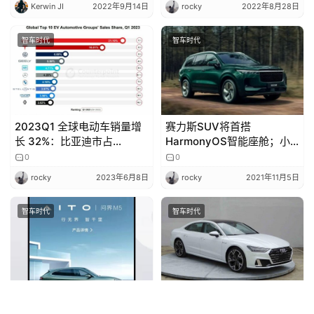
Kerwin JI
2022年9月14日
rocky
2022年8月28日
智车时代
智车时代
2023Q1 全球电动车销量增
赛力斯SUV将首搭
长 32%：比亚迪市占
HarmonyOS智能座舱；小
21.1%，特斯拉 Model Y 最
鹏汽车将在2022年逐步开放
0
0
畅销
城市NGP；斑马智行成立“新
rocky
2023年6月8日
rocky
2021年11月5日
汽车云栖实验室”
智车时代
智车时代
AITO 汽车 App上架华为应
奥迪家族再添猛将：2.0T版
用商店，开发者是华为终端
A7L来了