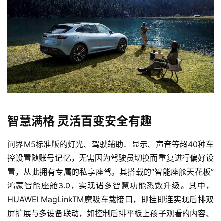
行
登录
注册
家
车
讯
快
报
智慧满格 灵活百变安全有趣
专
问界M5标准版的灯光、驾驶辅助、显示、声音等超40种车
栏
控设置随账号记忆，无需因为驾驶员切换而重复进行偏好设
置，从此拥有专属的私享座驾。其搭载的“智能座舱天花板”
吉
鸿蒙智能座舱3.0，实现诸多智慧功能悉数升级。其中，
开
HUAWEI MagLinkTM魔吸车载接口，即挂即连实现后排双
T
屏扩展与多设备联动，如控制后排平板上孩子观看的内容、
a