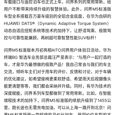
车载接口与遥控泊车也正式上车，问界系列的常用常新，给
用户不断带来持续升级的智慧体验。此外，问界M5标准版
车型全系搭载百万豪车级别的全铝合金底盘，在华为自研的
HUAWEI DATS®（Dynamic Adaptive Torque System）
动态自适应扭矩系统等技术的加持下，让舒适驾乘、极致驾
控与可靠性能兼顾，再树超可靠智慧性能SUV标杆！
问界M5标准版本月初亮相AITO问界用户体验日活动，华为
终端BG 智选车业务部总裁汪严旻表示：“与用户一起打造的
车，才是华为最想做的极致产品！我自己常会与我们的车主
交流，倾听车主们对于用车的评价、反馈和讨论，对于车辆
的优化建议，如希望座椅更柔软舒适、希望雨天后视摄像头
能更清楚等等，我们都会采纳并升级。同时，有华为技术的
深度赋能，问界系列车型都做到了常用常新。比如，在智能
增程技术的加持下，问界M5标准版的续航升级到了1455公
里，跑长途也无需充电加油，可以从上海一路开到北京！问
界M5标准版是一款超值的品价比好车，是同价位车型的不