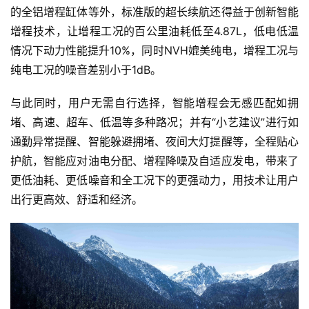
的全铝增程缸体等外，标准版的超长续航还得益于创新智能
智
增程技术，让增程工况的百公里油耗低至4.87L，低电低温
车
情况下动力性能提升10%，同时NVH媲美纯电，增程工况与
时
纯电工况的噪音差别小于1dB。
代
与此同时，用户无需自行选择，智能增程会无感匹配如拥
堵、高速、超车、低温等多种路况；并有“小艺建议”进行如
新
通勤异常提醒、智能躲避拥堵、夜间大灯提醒等，全程贴心
能
护航，智能应对油电分配、增程降噪及自适应发电，带来了
源
更低油耗、更低噪音和全工况下的更强动力，用技术让用户
出行更高效、舒适和经济。
评
测
师
旅