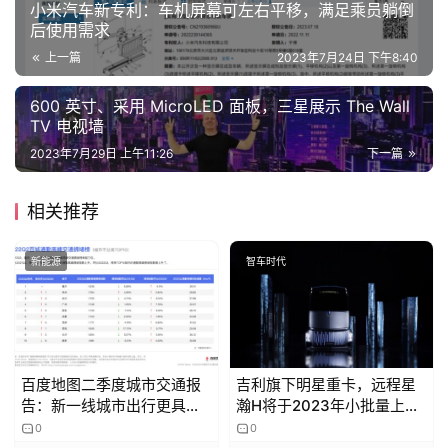
小米汽车新专利：车机屏幕可左右平移，满足乘员躺倒
后使用需求
上一篇
2023年7月24日 下午8:40
600 英寸、采用 MicroLED 面板，三星展示 The Wall
TV 电视墙
2023年7月29日 上午11:26
下一篇
相关推荐
新能源
智车时代
百度地图二季度城市交通报
吉利旗下明星重卡，远程星
告：新一线城市出行更具活
瀚H将于2023年小批量上
力 青岛第一
市，续航超1000km
0
0