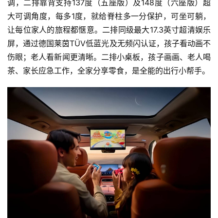
调，二排靠背支持137度（五座版）及148度（六座版）超
大可调角度，每多1度，就给脊柱多一分保护，可坐可躺，
让每位家人的旅程都惬意。二排同级最大17.3英寸超清娱乐
屏，通过德国莱茵TÜV低蓝光及无频闪认证，孩子看动画不
伤眼；老人看新闻更清晰。二排小桌板，孩子画画、老人喝
茶、家长应急工作，全家分享零食，是全能的出行小帮手。