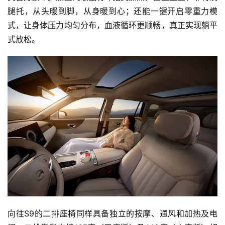
腿托，从头暖到脚，从身暖到心；还能一键开启零重力模
T
a
式，让身体压力均匀分布，血液循环更顺畅，真正实现躺平
l
式放松。
k
向往S9的二排座椅同样具备独立的按摩、通风和加热及电