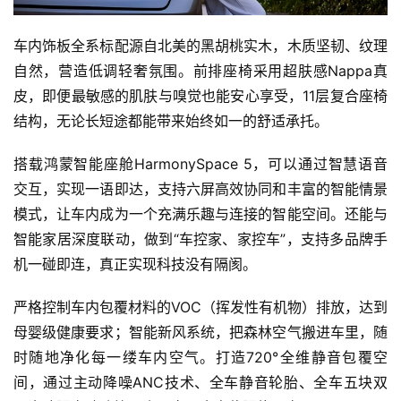
页
车内饰板全系标配源自北美的黑胡桃实木，木质坚韧、纹理
自然，营造低调轻奢氛围。前排座椅采用超肤感Nappa真
智
皮，即便最敏感的肌肤与嗅觉也能安心享受，11层复合座椅
车
时
结构，无论长短途都能带来始终如一的舒适承托。
代
搭载鸿蒙智能座舱HarmonySpace 5，可以通过智慧语音
交互，实现一语即达，支持六屏高效协同和丰富的智能情景
新
模式，让车内成为一个充满乐趣与连接的智能空间。还能与
能
智能家居深度联动，做到“车控家、家控车”，支持多品牌手
源
机一碰即连，真正实现科技没有隔阂。
严格控制车内包覆材料的VOC（挥发性有机物）排放，达到
评
母婴级健康要求；智能新风系统，把森林空气搬进车里，随
测
时随地净化每一缕车内空气。打造720°全维静音包覆空
师
间，通过主动降噪ANC技术、全车静音轮胎、全车五块双