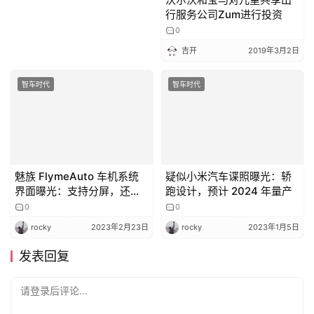
行服务公司Zum进行投资
0
吉开
2019年3月2日
智车时代
智车时代
魅族 FlymeAuto 车机系统
疑似小米汽车谍照曝光：轿
界面曝光：支持分屏，还有
跑设计，预计 2024 年量产
趣味“小憩模式”
0
0
rocky
2023年2月23日
rocky
2023年1月5日
发表回复
请登录后评论...