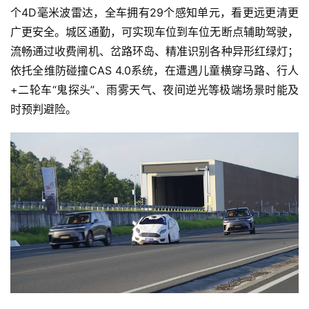
个4D毫米波雷达，全车拥有29个感知单元，看更远更清更
广更安全。城区通勤，可实现车位到车位无断点辅助驾驶，
流畅通过收费闸机、岔路环岛、精准识别各种异形红绿灯；
依托全维防碰撞CAS 4.0系统，在遭遇儿童横穿马路、行人
+二轮车“鬼探头”、雨雾天气、夜间逆光等极端场景时能及
时预判避险。