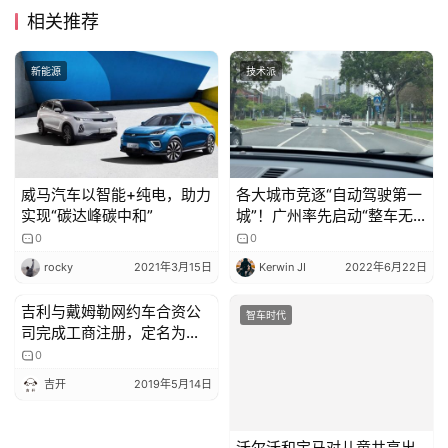
相关推荐
新能源
技术派
威马汽车以智能+纯电，助力
各大城市竞逐“自动驾驶第一
实现“碳达峰碳中和”
城”！广州率先启动“整车无
人”上路
0
0
rocky
2021年3月15日
Kerwin JI
2022年6月22日
吉利与戴姆勒网约车合资公
智车时代
智车时代
司完成工商注册，定名为蔚
星科技
0
吉开
2019年5月14日
沃尔沃和宝马对儿童共享出