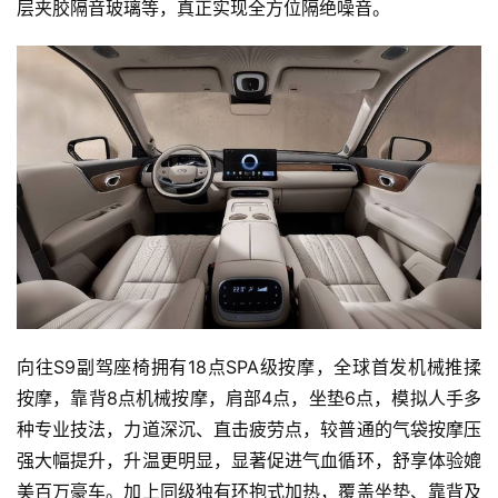
层夹胶隔音玻璃等，真正实现全方位隔绝噪音。
旅
行
登录
注册
家
车
讯
快
报
专
向往S9副驾座椅拥有18点SPA级按摩，全球首发机械推揉
栏
按摩，靠背8点机械按摩，肩部4点，坐垫6点，模拟人手多
种专业技法，力道深沉、直击疲劳点，较普通的气袋按摩压
强大幅提升，升温更明显，显著促进气血循环，舒享体验媲
吉
美百万豪车。加上同级独有环抱式加热，覆盖坐垫、靠背及
开