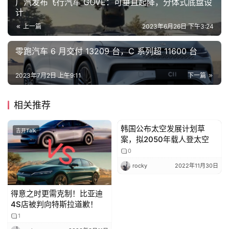
广汽发布飞行汽车 GOVE：可垂直起降，分体式底盘设
计
上一篇
2023年6月26日 下午3:24
专
栏
零跑汽车 6 月交付 13209 台，C 系列超 11600 台
2023年7月2日 上午9:11
下一篇
吉
开
相关推荐
T
a
韩国公布太空发展计划草
吉开Talk
吉开Talk
l
案，拟2050年载人登太空
k
0
rocky
2022年11月30日
得意之时更需克制！比亚迪
4S店被判向特斯拉道歉！
1