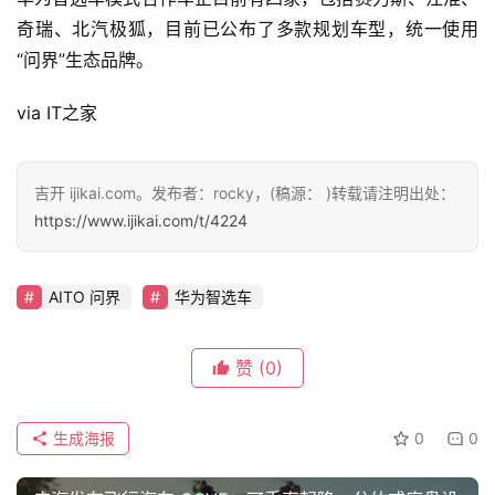
能
源
奇瑞、北汽极狐，目前已公布了多款规划车型，统一使用
“问界”生态品牌。
via IT之家
评
测
师
吉开 ijikai.com。发布者：rocky，(稿源： )转载请注明出处：
https://www.ijikai.com/t/4224
旅
行
登录
注册
AITO 问界
华为智选车
家
赞
(0)
车
讯
生成海报
0
0
快
报