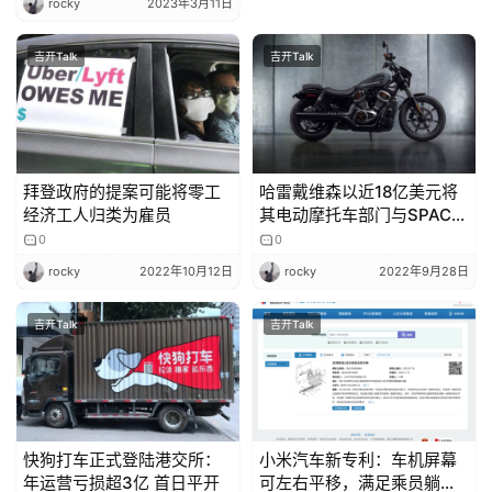
rocky
2023年3月11日
吉开Talk
吉开Talk
拜登政府的提案可能将零工
哈雷戴维森以近18亿美元将
经济工人归类为雇员
其电动摩托车部门与SPAC合
并上市
0
0
rocky
2022年10月12日
rocky
2022年9月28日
吉开Talk
吉开Talk
快狗打车正式登陆港交所：
小米汽车新专利：车机屏幕
年运营亏损超3亿 首日平开
可左右平移，满足乘员躺倒