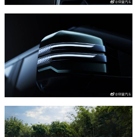
首
页
智
车
时
代
新
能
源
评