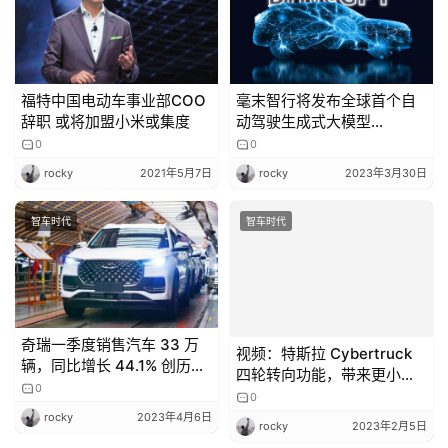
福特中国电动车事业部COO
毫末智行将发布全球首个自
辞职 或将加盟小米或集度
动驾驶生成式大模型
DriveGPT
0
0
rocky
2021年5月7日
rocky
2023年3月30日
智车时代
智车时代
奇瑞一季度销售汽车 33 万
视频：特斯拉 Cybertruck
辆，同比增长 44.1% 创历史
四轮转向功能，带来更小转
新高
0
弯半径
0
rocky
2023年4月6日
rocky
2023年2月5日