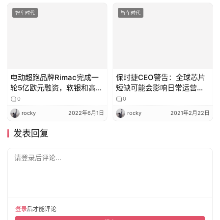
智车时代
智车时代
电动超跑品牌Rimac完成一
保时捷CEO警告：全球芯片
轮5亿欧元融资，软银和高盛
短缺可能会影响日常运营数
领投
月
0
0
rocky
2022年6月1日
rocky
2021年2月22日
发表回复
请登录后评论...
登录
后才能评论