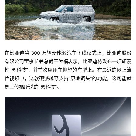
测
师
旅
行
登录
注册
家
在比亚迪第 300 万辆新能源汽车下线仪式上，比亚迪股份
有限公司董事长兼总裁王传福表示，比亚迪将发布一项颠覆
性“黑科技”，并首次应用在仰望的车型上。在最近的网上流
车
讯
传视频中，这款硬派越野支持“原地调头”的功能，这可能就
快
是王传福所说的“黑科技”。
报
专
栏