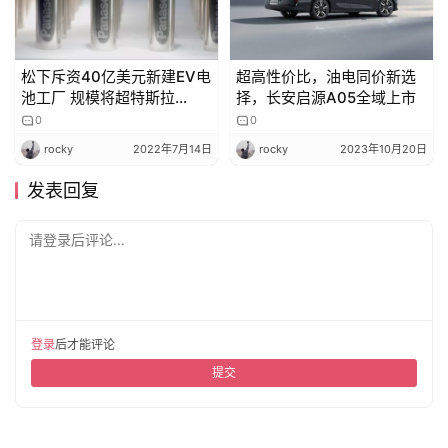
松下斥资40亿美元新建EV电
超高性价比，油电同价新选
池工厂 规模将超特斯拉
择，长安启源A05全域上市
Gigafactory
0
0
rocky
2022年7月14日
rocky
2023年10月20日
发表回复
请登录后评论...
登录
后才能评论
提交