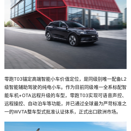
首
页
智
车
时
代
新
零跑T03锚定高端智能小车价值定位，是同级别唯一配备L2
能
级智能辅助驾驶的纯电小车。作为目前同级唯一全系标配智
源
能车机+OTA远程升级的车型，零跑T03实现可语音声控、
远程操控、自动泊车等功能，并已通过全球最为严苛标准之
一的WVTA整车型式批准认证体系，正式出口欧洲市场。
评
测
师