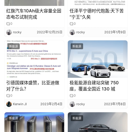
红旗汽车10Ah级大容量全固
任泽平宁德时代炮轰:天下苦
态电芯试制完成
“宁王”久矣
0
0
rocky
2022年12月25日
rocky
2023年1月9日
新能源
新能源
引德国媒体盛赞，比亚迪做
极氪能源自建站突破 750
对了什么？
座，覆盖全国近 130 城
0
0
Kerwin JI
2023年2月4日
rocky
2023年7月8日
新能源
新能源