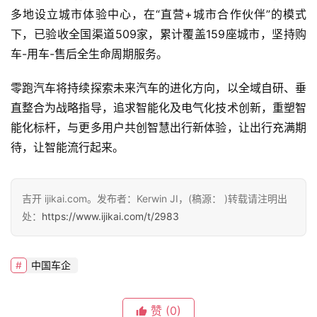
多地设立城市体验中心，在“直营+城市合作伙伴”的模式
开
T
下，已验收全国渠道509家，累计覆盖159座城市，坚持购
a
车-用车-售后全生命周期服务。
l
k
零跑汽车将持续探索未来汽车的进化方向，以全域自研、垂
直整合为战略指导，追求智能化及电气化技术创新，重塑智
能化标杆，与更多用户共创智慧出行新体验，让出行充满期
待，让智能流行起来。
吉开 ijikai.com。发布者：Kerwin JI，(稿源： )转载请注明出
处：
https://www.ijikai.com/t/2983
中国车企
赞
(0)