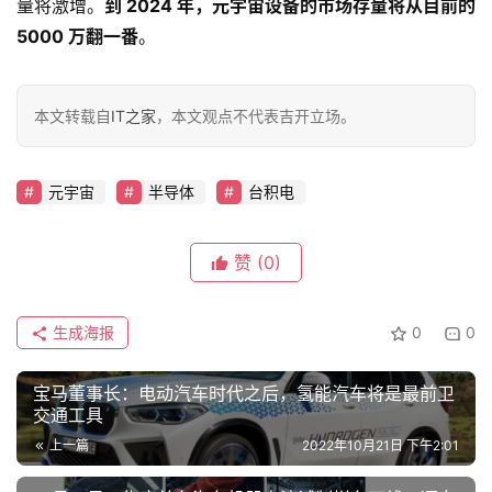
智
量将激增。
到 2024 年，元宇宙设备的市场存量将从目前的 
车
5000 万翻一番
。
时
代
本文转载自
IT之家
，本文观点不代表吉开立场。
新
元宇宙
半导体
台积电
能
源
赞
(0)
评
生成海报
0
0
测
师
宝马董事长：电动汽车时代之后，氢能汽车将是最前卫
交通工具
上一篇
2022年10月21日 下午2:01
旅
行
登录
注册