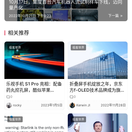
10月17日，集度首台汽车机器人流试制样车下线，迈向
家
量产化
2022年10月21日 下午9:23
下一篇
车
相关推荐
讯
快
报
极客世界
极客世界
专
栏
乐视手机 S1 Pro 亮相：配备
折叠屏手机绽放之年，京东
药丸挖孔屏，酷似苹果
方f-OLED技术品牌成为旗舰
iPhone 14 Pro，口号“这真
标配
0
0
吉
不卡”
rocky
2023年1月5日
Kerwin JI
2022年11月28日
开
T
极客世界
极客世界
a
l