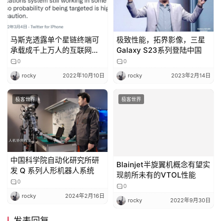
k
马斯克透露单个星链终端可
极致性能，拓界影像，三星
承载成千上万人的互联网使
Galaxy S23系列登陆中国
用需求
0
0
rocky
2022年10月10日
rocky
2023年2月14日
极客世界
极客世界
中国科学院自动化研究所研
Blainjet半旋翼机概念有望实
发 Q 系列人形机器人系统
现前所未有的VTOL性能
0
0
rocky
2024年2月16日
rocky
2022年9月30日
发表回复