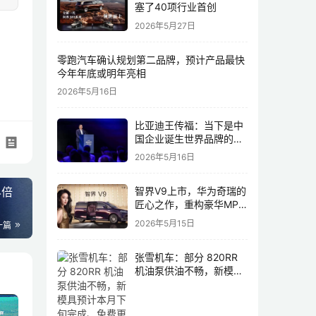
塞了40项行业首创
2026年5月27日
零跑汽车确认规划第二品牌，预计产品最快
今年年底或明年亮相
2026年5月16日
比亚迪王传福：当下是中
国企业诞生世界品牌的最
佳历史机遇，尤其是制造
2026年5月16日
业领域
4倍
智界V9上市，华为奇瑞的
匠心之作，重构豪华MPV
市场格局
2026年5月15日
一篇
张雪机车：部分 820RR
机油泵供油不畅，新模具
预计本月下旬完成、免费
更换