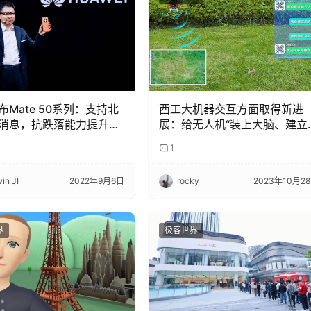
布Mate 50系列：支持北
西工大机器交互方面取得新进
消息，抗跌落能力提升至
展：给无人机“装上大脑、建立
群聊”
1
in JI
2022年9月6日
rocky
2023年10月2
界
极客世界