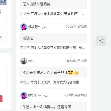
无人出租车是趋势
智
评论于
广汽集团联手滴滴成立“安滴科技”：加速 L4 级 Robotaxi 量产
柳华芳～小芳侠
2023年11月3日
5日
测试过
评论于
西工大机器交互方面取得新进展：给无人机“装上大脑、建立群聊”
rocky
2023年9月25日
不是天生非凡，而是敢于非凡
评论于
华为非凡大师，为时代先行者而生
柳华芳～小芳侠
2023年4月30日
牛逼，上一次淄博火，还是齐国