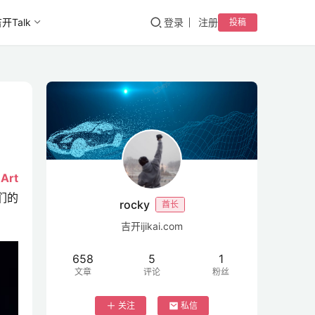
开Talk
登录
注册
投稿
rt
们的
rocky
酋长
吉开ijikai.com
658
5
1
文章
评论
粉丝
关注
私信