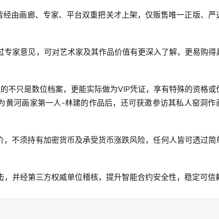
品皆经由画廊、专家、平台双重把关才上架，仅贩售唯一正版、严
透过专家意见，可对艺术家及其作品价值有更深入了解，更易购得
买到的不只是数位档案，更能实际做为VIP凭证，享有特殊的资格或
为黄河画家第一人-林建的作品后，还可获邀参访其私人窑洞作
币定价，不须持有加密货币及承受货币涨跌风险，任何人皆可透过简
攻击，并经第三方权威单位稽核，提升智能合约安全性，稳定可信