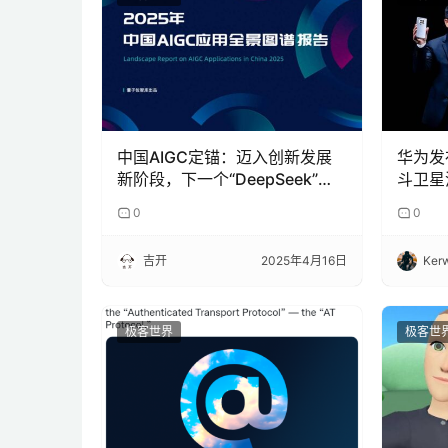
中国AIGC定锚：迈入创新发展
华为发
新阶段，下一个“DeepSeek”在
斗卫星
路上
十倍
0
0
吉开
2025年4月16日
Kerw
极客世界
极客世