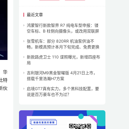
最近文章
鸿蒙智行新款智界 R7 纯电车型申报：镂
空车标、B 柱侧向摄像头，或改用双联屏
张雪机车：部分 820RR 机油泵供油不
畅，新模具预计本月下旬完成、免费更换
新款路虎卫士 110 谍照曝光，新增四座布
局
。华
吉利银河M9黑金智曜版 4月21日上市，
搭载千里浩瀚H7方案
此特
新伙
启境GT7真有实力，多个黑科技配置，要
说是百万豪车也不为过？