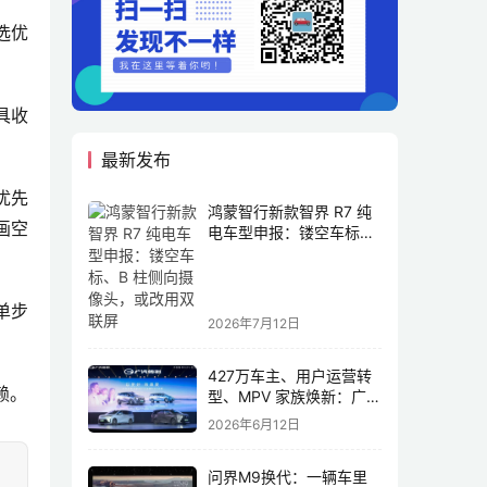
选优
具收
最新发布
优先
鸿蒙智行新款智界 R7 纯
画空
电车型申报：镂空车标、
B 柱侧向摄像头，或改用
双联屏
单步
2026年7月12日
427万车主、用户运营转
赖。
型、MPV 家族焕新：广汽
传祺书写新传奇
2026年6月12日
问界M9换代：一辆车里