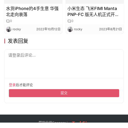
水货iPhone的4手生意 华强
小米生态 飞米FIMI Manta
北走向衰落
PNP-FC 版无人机正式开
售，首发全套 1399 元
0
0
rocky
2022年10月12日
rocky
2023年8月21日
发表回复
请登录后评论...
登录
后才能评论
提交
赞助伙伴Sponsor ：
Copyright © 2018 ijikai.com 版权所有
京ICP备14029665号-20