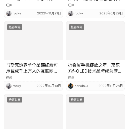
电 10 分钟即可飞行 32km
0
0
rocky
2022年11月21日
rocky
2025年5月29日
极客世界
极客世界
马斯克透露单个星链终端可
折叠屏手机绽放之年，京东
承载成千上万人的互联网使
方f-OLED技术品牌成为旗舰
用需求
标配
0
0
rocky
2022年10月10日
Kerwin JI
2022年11月28日
极客世界
极客世界